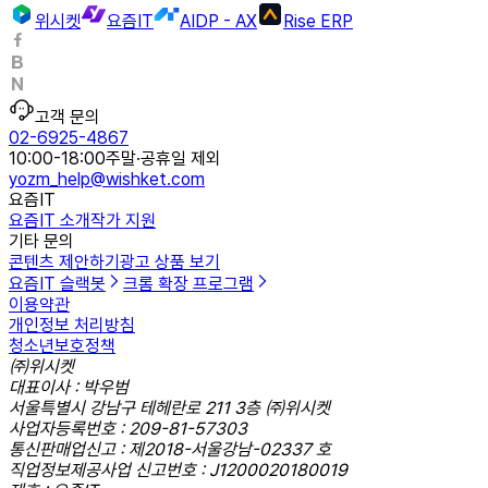
위시켓
요즘IT
AIDP - AX
Rise ERP
고객 문의
02-6925-4867
10:00-18:00
주말·공휴일 제외
yozm_help@wishket.com
요즘IT
요즘IT 소개
작가 지원
기타 문의
콘텐츠 제안하기
광고 상품 보기
요즘IT 슬랙봇
크롬 확장 프로그램
이용약관
개인정보 처리방침
청소년보호정책
㈜위시켓
대표이사 : 박우범
서울특별시 강남구 테헤란로 211 3층 ㈜위시켓
사업자등록번호 : 209-81-57303
통신판매업신고 : 제2018-서울강남-02337 호
직업정보제공사업 신고번호 : J1200020180019