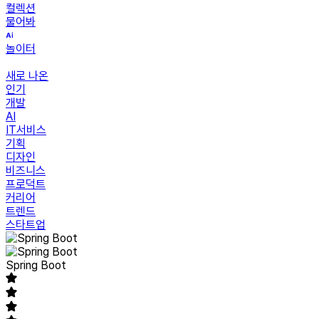
컬렉션
물어봐
놀이터
새로 나온
인기
개발
AI
IT서비스
기획
디자인
비즈니스
프로덕트
커리어
트렌드
스타트업
Spring Boot