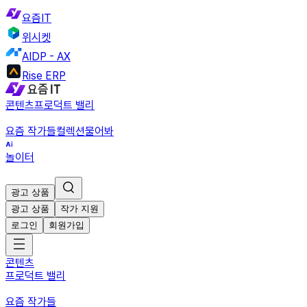
요즘IT
위시켓
AIDP - AX
Rise ERP
콘텐츠
프로덕트 밸리
요즘 작가들
컬렉션
물어봐
놀이터
광고 상품
광고 상품
작가 지원
로그인
회원가입
콘텐츠
프로덕트 밸리
요즘 작가들