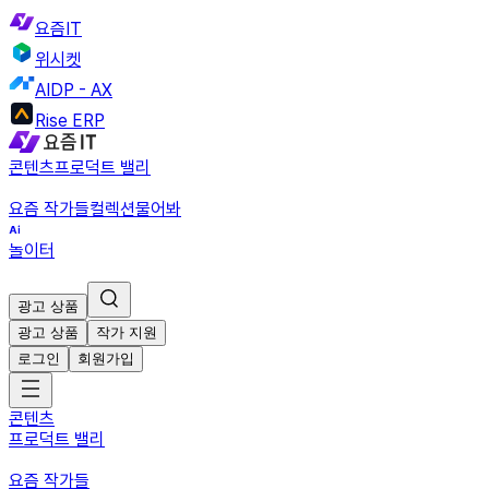
요즘IT
위시켓
AIDP - AX
Rise ERP
콘텐츠
프로덕트 밸리
요즘 작가들
컬렉션
물어봐
놀이터
광고 상품
광고 상품
작가 지원
로그인
회원가입
콘텐츠
프로덕트 밸리
요즘 작가들