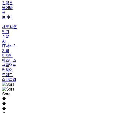
컬렉션
물어봐
놀이터
새로 나온
인기
개발
AI
IT서비스
기획
디자인
비즈니스
프로덕트
커리어
트렌드
스타트업
Sora