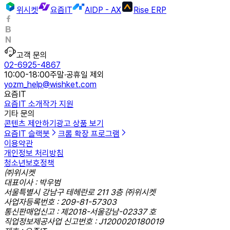
위시켓
요즘IT
AIDP - AX
Rise ERP
고객 문의
02-6925-4867
10:00-18:00
주말·공휴일 제외
yozm_help@wishket.com
요즘IT
요즘IT 소개
작가 지원
기타 문의
콘텐츠 제안하기
광고 상품 보기
요즘IT 슬랙봇
크롬 확장 프로그램
이용약관
개인정보 처리방침
청소년보호정책
㈜위시켓
대표이사 : 박우범
서울특별시 강남구 테헤란로 211 3층 ㈜위시켓
사업자등록번호 : 209-81-57303
통신판매업신고 : 제2018-서울강남-02337 호
직업정보제공사업 신고번호 : J1200020180019