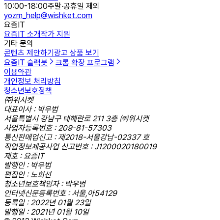
10:00-18:00
주말·공휴일 제외
yozm_help@wishket.com
요즘IT
요즘IT 소개
작가 지원
기타 문의
콘텐츠 제안하기
광고 상품 보기
요즘IT 슬랙봇
크롬 확장 프로그램
이용약관
개인정보 처리방침
청소년보호정책
㈜위시켓
대표이사 : 박우범
서울특별시 강남구 테헤란로 211 3층 ㈜위시켓
사업자등록번호 : 209-81-57303
통신판매업신고 : 제2018-서울강남-02337 호
직업정보제공사업 신고번호 : J1200020180019
제호 : 요즘IT
발행인 : 박우범
편집인 : 노희선
청소년보호책임자 : 박우범
인터넷신문등록번호 : 서울,아54129
등록일 : 2022년 01월 23일
발행일 : 2021년 01월 10일