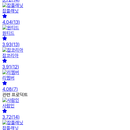
잡플래닛
4.04
(
13
)
원티드
3.93
(
13
)
잡코리아
3.91
(
12
)
리멤버
4.08
(
7
)
관련 프로덕트
사람인
3.72
(
14
)
잡플래닛