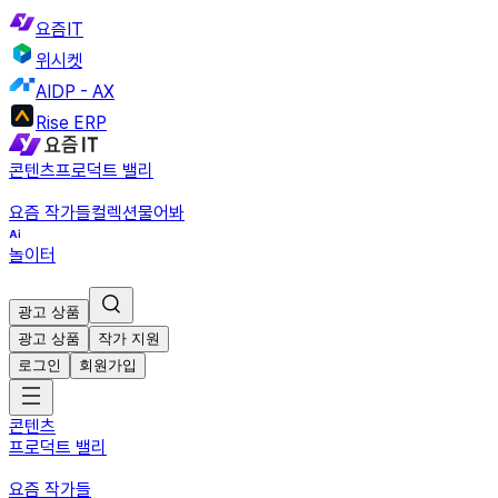
요즘IT
위시켓
AIDP - AX
Rise ERP
콘텐츠
프로덕트 밸리
요즘 작가들
컬렉션
물어봐
놀이터
광고 상품
광고 상품
작가 지원
로그인
회원가입
콘텐츠
프로덕트 밸리
요즘 작가들