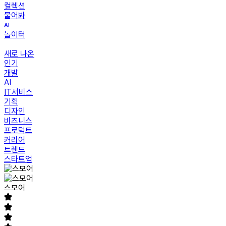
컬렉션
물어봐
놀이터
새로 나온
인기
개발
AI
IT서비스
기획
디자인
비즈니스
프로덕트
커리어
트렌드
스타트업
스모어