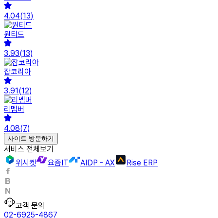
4.04
(
13
)
원티드
3.93
(
13
)
잡코리아
3.91
(
12
)
리멤버
4.08
(
7
)
사이트 방문하기
서비스 전체보기
위시켓
요즘IT
AIDP - AX
Rise ERP
고객 문의
02-6925-4867