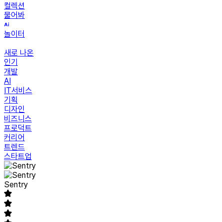
컬렉션
물어봐
놀이터
새로 나온
인기
개발
AI
IT서비스
기획
디자인
비즈니스
프로덕트
커리어
트렌드
스타트업
Sentry