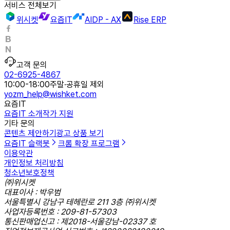
서비스 전체보기
위시켓
요즘IT
AIDP - AX
Rise ERP
고객 문의
02-6925-4867
10:00-18:00
주말·공휴일 제외
yozm_help@wishket.com
요즘IT
요즘IT 소개
작가 지원
기타 문의
콘텐츠 제안하기
광고 상품 보기
요즘IT 슬랙봇
크롬 확장 프로그램
이용약관
개인정보 처리방침
청소년보호정책
㈜위시켓
대표이사 : 박우범
서울특별시 강남구 테헤란로 211 3층 ㈜위시켓
사업자등록번호 : 209-81-57303
통신판매업신고 : 제2018-서울강남-02337 호