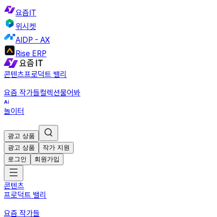
요즘IT
위시켓
AIDP - AX
Rise ERP
콘텐츠
프로덕트 밸리
요즘 작가들
컬렉션
물어봐
놀이터
광고 상품
광고 상품
작가 지원
로그인
회원가입
콘텐츠
프로덕트 밸리
요즘 작가들