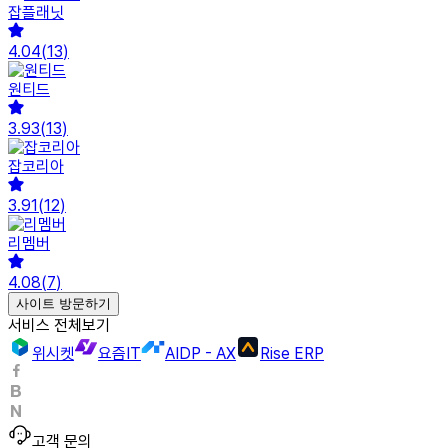
잡플래닛
4.04
(
13
)
원티드
3.93
(
13
)
잡코리아
3.91
(
12
)
리멤버
4.08
(
7
)
사이트 방문하기
서비스 전체보기
위시켓
요즘IT
AIDP - AX
Rise ERP
고객 문의