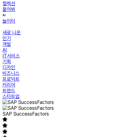
컬렉션
물어봐
놀이터
새로 나온
인기
개발
AI
IT서비스
기획
디자인
비즈니스
프로덕트
커리어
트렌드
스타트업
SAP SuccessFactors