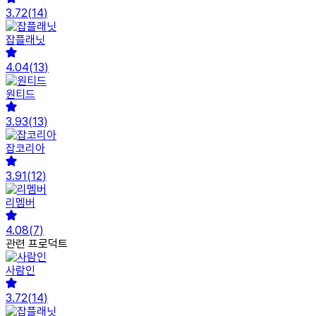
3.72
(
14
)
잡플래닛
4.04
(
13
)
원티드
3.93
(
13
)
잡코리아
3.91
(
12
)
리멤버
4.08
(
7
)
관련 프로덕트
사람인
3.72
(
14
)