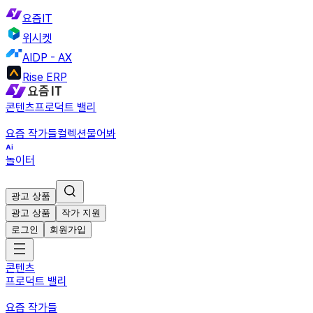
요즘IT
위시켓
AIDP - AX
Rise ERP
콘텐츠
프로덕트 밸리
요즘 작가들
컬렉션
물어봐
놀이터
광고 상품
광고 상품
작가 지원
로그인
회원가입
콘텐츠
프로덕트 밸리
요즘 작가들