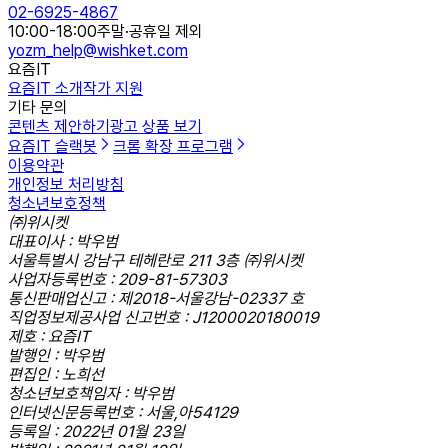
02-6925-4867
10:00-18:00
주말·공휴일 제외
yozm_help@wishket.com
요즘IT
요즘IT 소개
작가 지원
기타 문의
콘텐츠 제안하기
광고 상품 보기
요즘IT 슬랙봇
크롬 확장 프로그램
이용약관
개인정보 처리방침
청소년보호정책
㈜위시켓
대표이사 : 박우범
서울특별시 강남구 테헤란로 211 3층 ㈜위시켓
사업자등록번호 : 209-81-57303
통신판매업신고 : 제2018-서울강남-02337 호
직업정보제공사업 신고번호 : J1200020180019
제호 : 요즘IT
발행인 : 박우범
편집인 : 노희선
청소년보호책임자 : 박우범
인터넷신문등록번호 : 서울,아54129
등록일 : 2022년 01월 23일