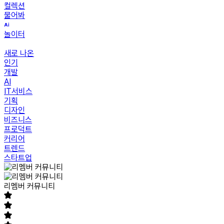
컬렉션
물어봐
놀이터
새로 나온
인기
개발
AI
IT서비스
기획
디자인
비즈니스
프로덕트
커리어
트렌드
스타트업
리멤버 커뮤니티