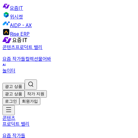
요즘IT
위시켓
AIDP - AX
Rise ERP
콘텐츠
프로덕트 밸리
요즘 작가들
컬렉션
물어봐
놀이터
광고 상품
광고 상품
작가 지원
로그인
회원가입
콘텐츠
프로덕트 밸리
요즘 작가들