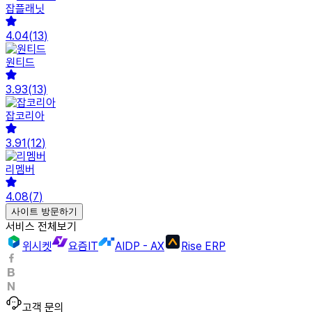
잡플래닛
4.04
(
13
)
원티드
3.93
(
13
)
잡코리아
3.91
(
12
)
리멤버
4.08
(
7
)
사이트 방문하기
서비스 전체보기
위시켓
요즘IT
AIDP - AX
Rise ERP
고객 문의