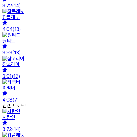
3.72
(
14
)
잡플래닛
4.04
(
13
)
원티드
3.93
(
13
)
잡코리아
3.91
(
12
)
리멤버
4.08
(
7
)
관련 프로덕트
사람인
3.72
(
14
)