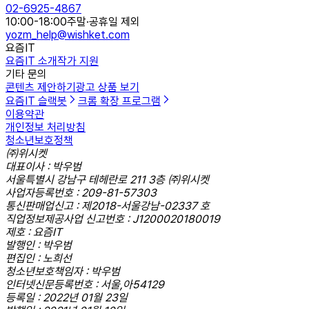
02-6925-4867
10:00-18:00
주말·공휴일 제외
yozm_help@wishket.com
요즘IT
요즘IT 소개
작가 지원
기타 문의
콘텐츠 제안하기
광고 상품 보기
요즘IT 슬랙봇
크롬 확장 프로그램
이용약관
개인정보 처리방침
청소년보호정책
㈜위시켓
대표이사 : 박우범
서울특별시 강남구 테헤란로 211 3층 ㈜위시켓
사업자등록번호 : 209-81-57303
통신판매업신고 : 제2018-서울강남-02337 호
직업정보제공사업 신고번호 : J1200020180019
제호 : 요즘IT
발행인 : 박우범
편집인 : 노희선
청소년보호책임자 : 박우범
인터넷신문등록번호 : 서울,아54129
등록일 : 2022년 01월 23일