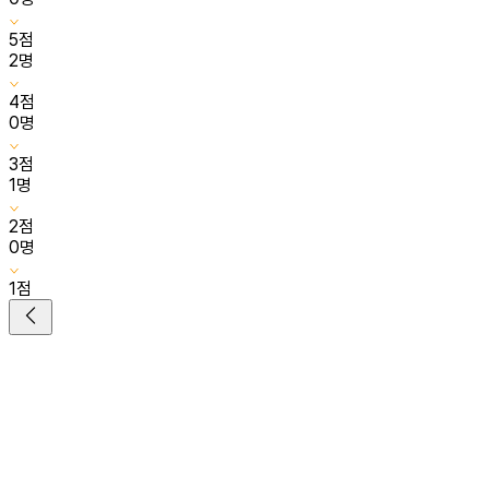
5
점
2
명
4
점
0
명
3
점
1
명
2
점
0
명
1
점