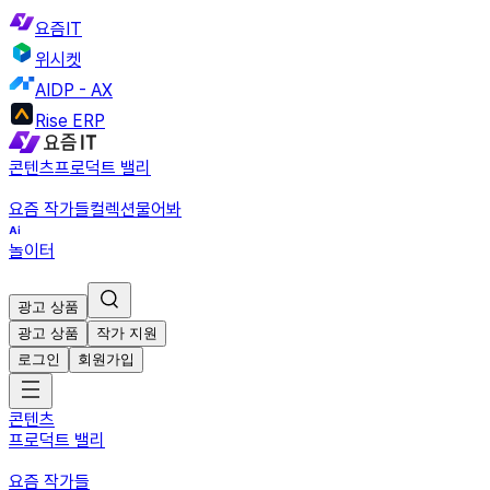
요즘IT
위시켓
AIDP - AX
Rise ERP
콘텐츠
프로덕트 밸리
요즘 작가들
컬렉션
물어봐
놀이터
광고 상품
광고 상품
작가 지원
로그인
회원가입
콘텐츠
프로덕트 밸리
요즘 작가들