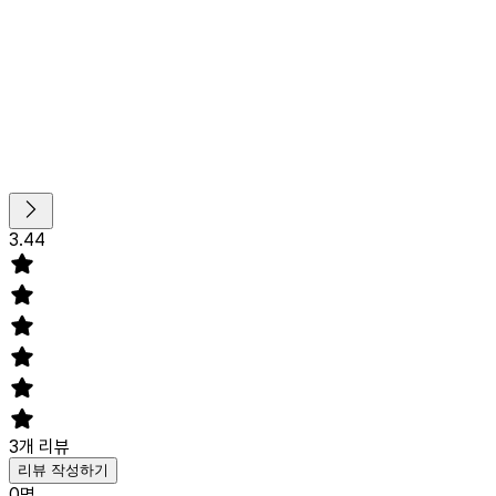
3.44
3
개 리뷰
리뷰 작성하기
0
명