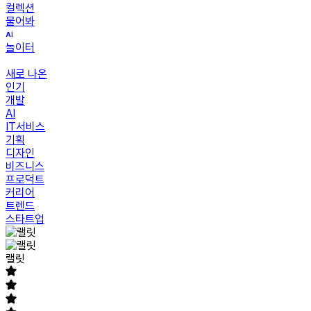
컬렉션
물어봐
놀이터
새로 나온
인기
개발
AI
IT서비스
기획
디자인
비즈니스
프로덕트
커리어
트렌드
스타트업
랠릿