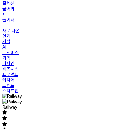
컬렉션
물어봐
놀이터
새로 나온
인기
개발
AI
IT서비스
기획
디자인
비즈니스
프로덕트
커리어
트렌드
스타트업
Railway