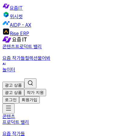
요즘IT
위시켓
AIDP - AX
Rise ERP
콘텐츠
프로덕트 밸리
요즘 작가들
컬렉션
물어봐
놀이터
광고 상품
광고 상품
작가 지원
로그인
회원가입
콘텐츠
프로덕트 밸리
요즘 작가들