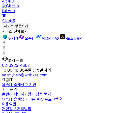
4.54
(
9
)
GitHub
4.55
(
6
)
사이트 방문하기
서비스 전체보기
위시켓
요즘IT
AIDP - AX
Rise ERP
고객 문의
02-6925-4867
10:00-18:00
주말·공휴일 제외
yozm_help@wishket.com
요즘IT
요즘IT 소개
작가 지원
기타 문의
콘텐츠 제안하기
광고 상품 보기
요즘IT 슬랙봇
크롬 확장 프로그램
이용약관
개인정보 처리방침