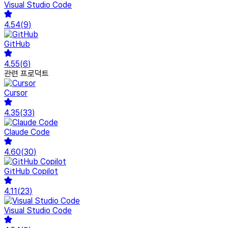
Visual Studio Code
4.54
(
9
)
GitHub
4.55
(
6
)
관련 프로덕트
Cursor
4.35
(
33
)
Claude Code
4.60
(
30
)
GitHub Copilot
4.11
(
23
)
Visual Studio Code