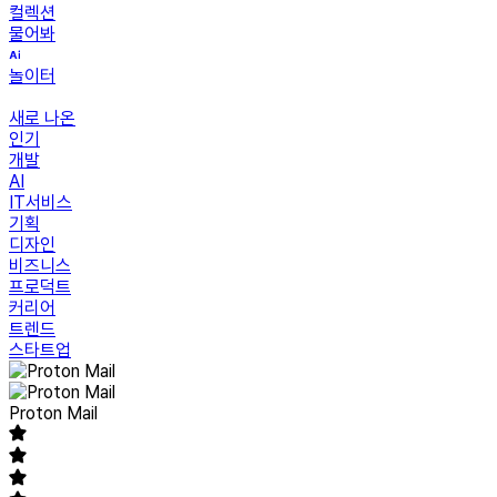
컬렉션
물어봐
놀이터
새로 나온
인기
개발
AI
IT서비스
기획
디자인
비즈니스
프로덕트
커리어
트렌드
스타트업
Proton Mail