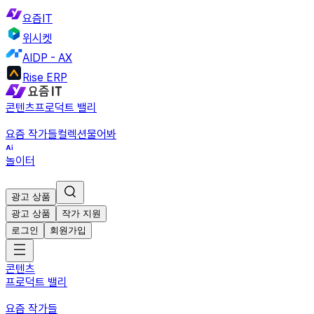
요즘IT
위시켓
AIDP - AX
Rise ERP
콘텐츠
프로덕트 밸리
요즘 작가들
컬렉션
물어봐
놀이터
광고 상품
광고 상품
작가 지원
로그인
회원가입
콘텐츠
프로덕트 밸리
요즘 작가들