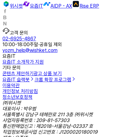
위시켓
요즘IT
AIDP - AX
Rise ERP
고객 문의
02-6925-4867
10:00-18:00
주말·공휴일 제외
yozm_help@wishket.com
요즘IT
요즘IT 소개
작가 지원
기타 문의
콘텐츠 제안하기
광고 상품 보기
요즘IT 슬랙봇
크롬 확장 프로그램
이용약관
개인정보 처리방침
청소년보호정책
㈜위시켓
대표이사 : 박우범
서울특별시 강남구 테헤란로 211 3층 ㈜위시켓
사업자등록번호 : 209-81-57303
통신판매업신고 : 제2018-서울강남-02337 호
직업정보제공사업 신고번호 : J1200020180019