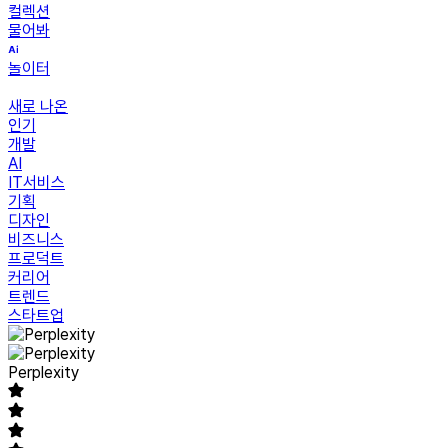
컬렉션
물어봐
놀이터
새로 나온
인기
개발
AI
IT서비스
기획
디자인
비즈니스
프로덕트
커리어
트렌드
스타트업
Perplexity