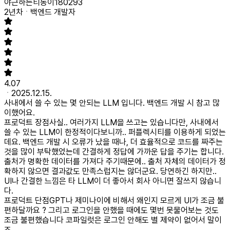
야근하는티동이180293
2년차
백엔드 개발자
4.07
2025.12.15.
사내에서 쓸 수 있는 몇 안되는 LLM 입니다. 백엔드 개발 시 참고 많
이했어요.
프로덕트 장점
사실.. 여러가지 LLM을 쓰고는 있습니다만, 사내에서
쓸 수 있는 LLM이 한정적이다보니까.. 퍼플렉시티를 이용하게 되었는
데요. 백엔드 개발 시 오류가 났을 때나, 더 효율적으로 코드를 짜주는
것을 많이 부탁했었는데 간결하게 정답에 가까운 답을 주기는 합니다.
출처가 명확한 데이터를 가져다 주기때문에.. 출처 자체의 데이터가 정
확하지 않으면 결과값도 만족스럽지는 않더군요. 당연하긴 하지만..
UI나 간결한 느낌은 타 LLM이 더 좋아서 회사 아니면 잘쓰지 않습니
다.
프로덕트 단점
GPT나 제미나이에 비해서 왜인지 모르게 UI가 조금 불
편하달까요 ? 그리고 로그인을 안했을 때에도 몇번 못물어보는 것도
조금 불편했습니다 코파일럿은 로그인 안해도 별 제약이 없어서 말이
죠.