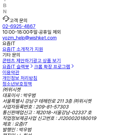
고객 문의
02-6925-4867
10:00-18:00
주말·공휴일 제외
yozm_help@wishket.com
요즘IT
요즘IT 소개
작가 지원
기타 문의
콘텐츠 제안하기
광고 상품 보기
요즘IT 슬랙봇
크롬 확장 프로그램
이용약관
개인정보 처리방침
청소년보호정책
㈜위시켓
대표이사 : 박우범
서울특별시 강남구 테헤란로 211 3층 ㈜위시켓
사업자등록번호 : 209-81-57303
통신판매업신고 : 제2018-서울강남-02337 호
직업정보제공사업 신고번호 : J1200020180019
제호 : 요즘IT
발행인 : 박우범