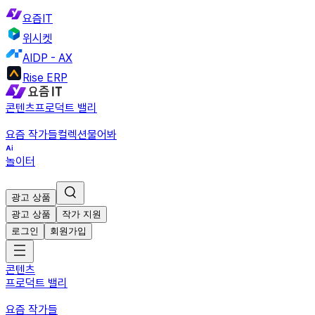
요즘IT
위시켓
AIDP - AX
Rise ERP
콘텐츠
프로덕트 밸리
요즘 작가들
컬렉션
물어봐
놀이터
광고 상품
광고 상품
작가 지원
로그인
회원가입
콘텐츠
프로덕트 밸리
요즘 작가들