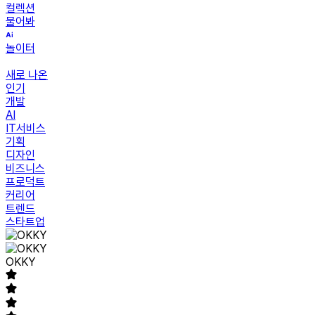
컬렉션
물어봐
놀이터
새로 나온
인기
개발
AI
IT서비스
기획
디자인
비즈니스
프로덕트
커리어
트렌드
스타트업
OKKY