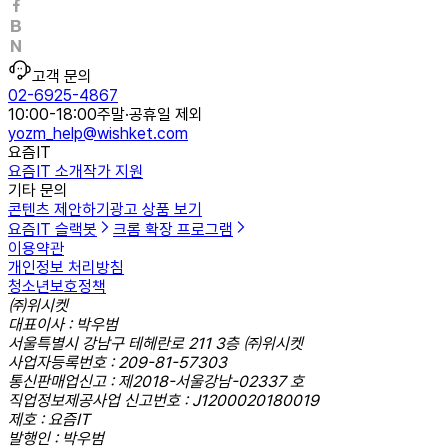
고객 문의
02-6925-4867
10:00-18:00
주말·공휴일 제외
yozm_help@wishket.com
요즘IT
요즘IT 소개
작가 지원
기타 문의
콘텐츠 제안하기
광고 상품 보기
요즘IT 슬랙봇
크롬 확장 프로그램
이용약관
개인정보 처리방침
청소년보호정책
㈜위시켓
대표이사 : 박우범
서울특별시 강남구 테헤란로 211 3층 ㈜위시켓
사업자등록번호 : 209-81-57303
통신판매업신고 : 제2018-서울강남-02337 호
직업정보제공사업 신고번호 : J1200020180019
제호 : 요즘IT
발행인 : 박우범