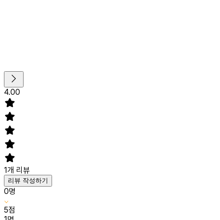
4.00
1
개 리뷰
리뷰 작성하기
0
명
5
점
1
명