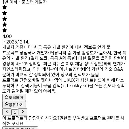
1년 이하
풀스택 개발자
4.00
2025.12.14.
개발자 커뮤니티, 한국 특유 개발 환경에 대한 정보를 얻기 좋
프로덕트 장점
국내 개발자 커뮤니티 중 가장 활성도가 높아서, 한국 특
유의 개발 환경(결제 모듈, 공공 API 등)에 대한 질문을 올리면 답변이
굉장히 빠르고 정확함. 최근 리뉴얼 이후 채용 정보(점핏)와의 연계가
자연스러워졌고, 익명 게시판이 아닌 실명/닉네임 기반의 기술 Q&A
문화가 비교적 잘 정착되어 있어 정보의 신뢰도가 높음.
프로덕트 단점
모바일 웹이나 앱의 UI/UX가 최신 트렌드에 비해 다소
투박하고, 검색 기능이 구글 검색( site:okky.kr )을 쓰는 것보다 정확
도가 떨어질 때가 있어 아쉬움.
도움돼요
공유하기
1
이 프로덕트의 담당자이신가요?
권한을 부여받고 프로덕트 관리를 시
작해 보세요.