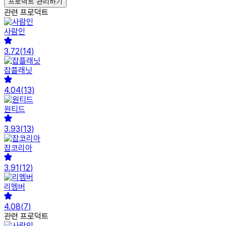
프로덕트 관리하기
관련 프로덕트
사람인
3.72
(
14
)
잡플래닛
4.04
(
13
)
원티드
3.93
(
13
)
잡코리아
3.91
(
12
)
리멤버
4.08
(
7
)
관련 프로덕트