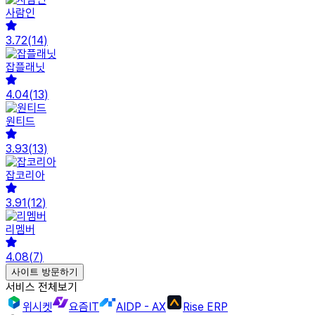
사람인
3.72
(
14
)
잡플래닛
4.04
(
13
)
원티드
3.93
(
13
)
잡코리아
3.91
(
12
)
리멤버
4.08
(
7
)
사이트 방문하기
서비스 전체보기
위시켓
요즘IT
AIDP - AX
Rise ERP