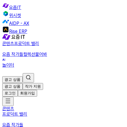
요즘IT
위시켓
AIDP - AX
Rise ERP
콘텐츠
프로덕트 밸리
요즘 작가들
컬렉션
물어봐
놀이터
광고 상품
광고 상품
작가 지원
로그인
회원가입
콘텐츠
프로덕트 밸리
요즘 작가들