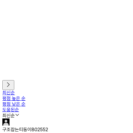
최신순
평점 높은 순
평점 낮은 순
도움된순
최신순
구조잡는티동이802552