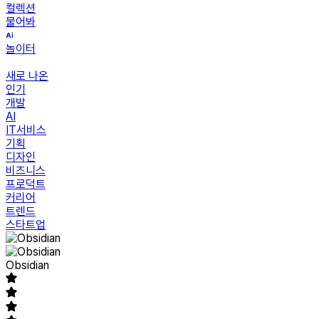
컬렉션
물어봐
놀이터
새로 나온
인기
개발
AI
IT서비스
기획
디자인
비즈니스
프로덕트
커리어
트렌드
스타트업
Obsidian