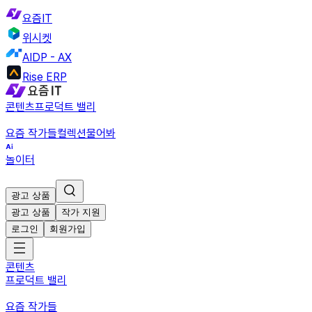
요즘IT
위시켓
AIDP - AX
Rise ERP
콘텐츠
프로덕트 밸리
요즘 작가들
컬렉션
물어봐
놀이터
광고 상품
광고 상품
작가 지원
로그인
회원가입
콘텐츠
프로덕트 밸리
요즘 작가들