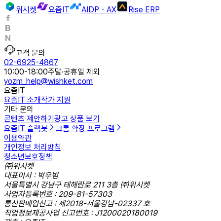
위시켓
요즘IT
AIDP - AX
Rise ERP
고객 문의
02-6925-4867
10:00-18:00
주말·공휴일 제외
yozm_help@wishket.com
요즘IT
요즘IT 소개
작가 지원
기타 문의
콘텐츠 제안하기
광고 상품 보기
요즘IT 슬랙봇
크롬 확장 프로그램
이용약관
개인정보 처리방침
청소년보호정책
㈜위시켓
대표이사 : 박우범
서울특별시 강남구 테헤란로 211 3층 ㈜위시켓
사업자등록번호 : 209-81-57303
통신판매업신고 : 제2018-서울강남-02337 호
직업정보제공사업 신고번호 : J1200020180019