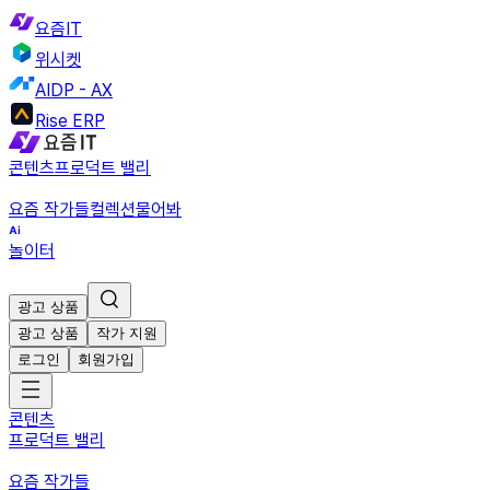
요즘IT
위시켓
AIDP - AX
Rise ERP
콘텐츠
프로덕트 밸리
요즘 작가들
컬렉션
물어봐
놀이터
광고 상품
광고 상품
작가 지원
로그인
회원가입
콘텐츠
프로덕트 밸리
요즘 작가들