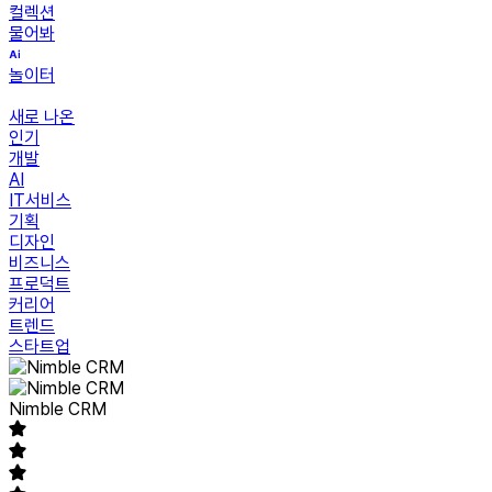
컬렉션
물어봐
놀이터
새로 나온
인기
개발
AI
IT서비스
기획
디자인
비즈니스
프로덕트
커리어
트렌드
스타트업
Nimble CRM