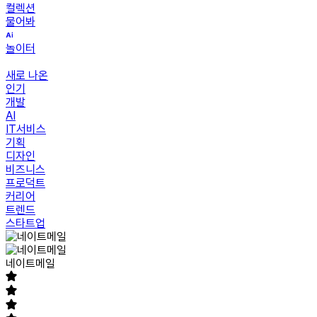
컬렉션
물어봐
놀이터
새로 나온
인기
개발
AI
IT서비스
기획
디자인
비즈니스
프로덕트
커리어
트렌드
스타트업
네이트메일