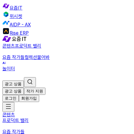
요즘IT
위시켓
AIDP - AX
Rise ERP
콘텐츠
프로덕트 밸리
요즘 작가들
컬렉션
물어봐
놀이터
광고 상품
광고 상품
작가 지원
로그인
회원가입
콘텐츠
프로덕트 밸리
요즘 작가들