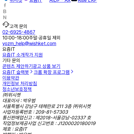
위시켓
요즘IT
AIDP - AX
Rise ERP
고객 문의
02-6925-4867
10:00-18:00
주말·공휴일 제외
yozm_help@wishket.com
요즘IT
요즘IT 소개
작가 지원
기타 문의
콘텐츠 제안하기
광고 상품 보기
요즘IT 슬랙봇
크롬 확장 프로그램
이용약관
개인정보 처리방침
청소년보호정책
㈜위시켓
대표이사 : 박우범
서울특별시 강남구 테헤란로 211 3층 ㈜위시켓
사업자등록번호 : 209-81-57303
통신판매업신고 : 제2018-서울강남-02337 호
직업정보제공사업 신고번호 : J1200020180019
제호 : 요즘IT