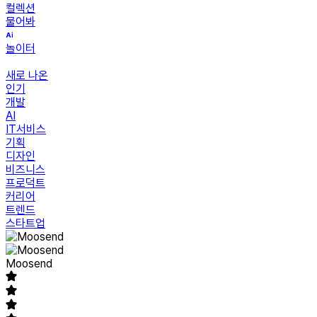
컬렉션
물어봐
놀이터
새로 나온
인기
개발
AI
IT서비스
기획
디자인
비즈니스
프로덕트
커리어
트렌드
스타트업
Moosend