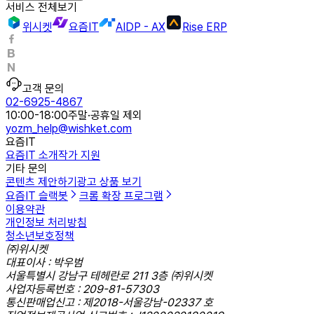
서비스 전체보기
위시켓
요즘IT
AIDP - AX
Rise ERP
고객 문의
02-6925-4867
10:00-18:00
주말·공휴일 제외
yozm_help@wishket.com
요즘IT
요즘IT 소개
작가 지원
기타 문의
콘텐츠 제안하기
광고 상품 보기
요즘IT 슬랙봇
크롬 확장 프로그램
이용약관
개인정보 처리방침
청소년보호정책
㈜위시켓
대표이사 : 박우범
서울특별시 강남구 테헤란로 211 3층 ㈜위시켓
사업자등록번호 : 209-81-57303
통신판매업신고 : 제2018-서울강남-02337 호