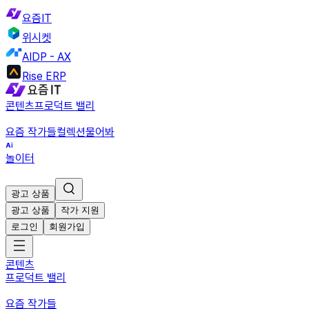
요즘IT
위시켓
AIDP - AX
Rise ERP
콘텐츠
프로덕트 밸리
요즘 작가들
컬렉션
물어봐
놀이터
광고 상품
광고 상품
작가 지원
로그인
회원가입
콘텐츠
프로덕트 밸리
요즘 작가들