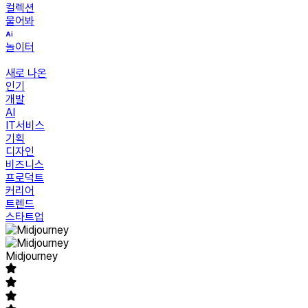
컬렉션
물어봐
놀이터
새로 나온
인기
개발
AI
IT서비스
기획
디자인
비즈니스
프로덕트
커리어
트렌드
스타트업
Midjourney