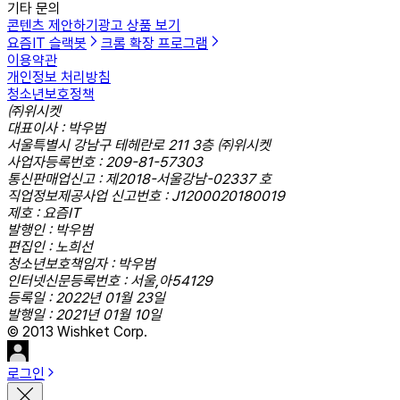
기타 문의
콘텐츠 제안하기
광고 상품 보기
요즘IT 슬랙봇
크롬 확장 프로그램
이용약관
개인정보 처리방침
청소년보호정책
㈜위시켓
대표이사 : 박우범
서울특별시 강남구 테헤란로 211 3층 ㈜위시켓
사업자등록번호 : 209-81-57303
통신판매업신고 : 제2018-서울강남-02337 호
직업정보제공사업 신고번호 : J1200020180019
제호 : 요즘IT
발행인 : 박우범
편집인 : 노희선
청소년보호책임자 : 박우범
인터넷신문등록번호 : 서울,아54129
등록일 : 2022년 01월 23일
발행일 : 2021년 01월 10일
© 2013 Wishket Corp.
로그인