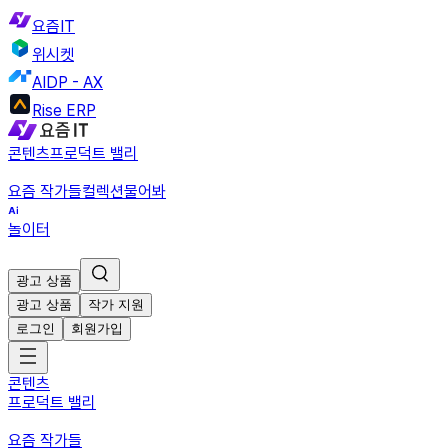
요즘IT
위시켓
AIDP - AX
Rise ERP
콘텐츠
프로덕트 밸리
요즘 작가들
컬렉션
물어봐
놀이터
광고 상품
광고 상품
작가 지원
로그인
회원가입
콘텐츠
프로덕트 밸리
요즘 작가들