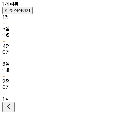
1
개 리뷰
리뷰 작성하기
1
명
5
점
0
명
4
점
0
명
3
점
0
명
2
점
0
명
1
점