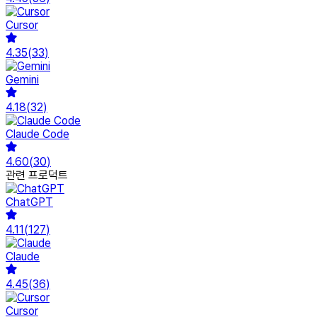
Cursor
4.35
(
33
)
Gemini
4.18
(
32
)
Claude Code
4.60
(
30
)
관련 프로덕트
ChatGPT
4.11
(
127
)
Claude
4.45
(
36
)
Cursor