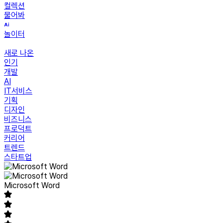
컬렉션
물어봐
놀이터
새로 나온
인기
개발
AI
IT서비스
기획
디자인
비즈니스
프로덕트
커리어
트렌드
스타트업
Microsoft Word