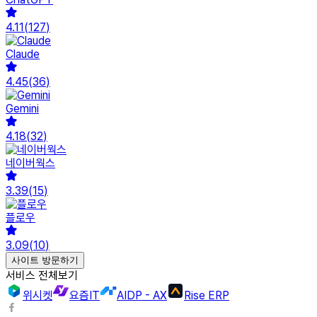
4.11
(
127
)
Claude
4.45
(
36
)
Gemini
4.18
(
32
)
네이버웍스
3.39
(
15
)
플로우
3.09
(
10
)
사이트 방문하기
서비스 전체보기
위시켓
요즘IT
AIDP - AX
Rise ERP