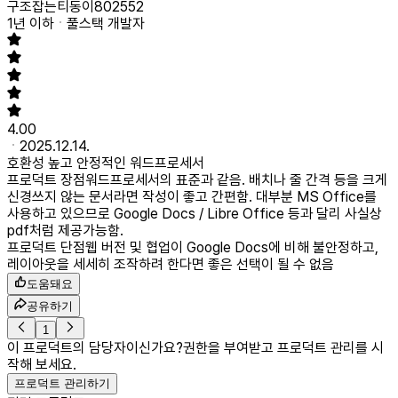
구조잡는티동이802552
1년 이하
풀스택 개발자
4.00
2025.12.14.
호환성 높고 안정적인 워드프로세서
프로덕트 장점
워드프로세서의 표준과 같음. 배치나 줄 간격 등을 크게
신경쓰지 않는 문서라면 작성이 좋고 간편함. 대부분 MS Office를
사용하고 있으므로 Google Docs / Libre Office 등과 달리 사실상
pdf처럼 제공가능함.
프로덕트 단점
웹 버전 및 협업이 Google Docs에 비해 불안정하고,
레이아웃을 세세히 조작하려 한다면 좋은 선택이 될 수 없음
도움돼요
공유하기
1
이 프로덕트의 담당자이신가요?
권한을 부여받고 프로덕트 관리를 시
작해 보세요.
프로덕트 관리하기