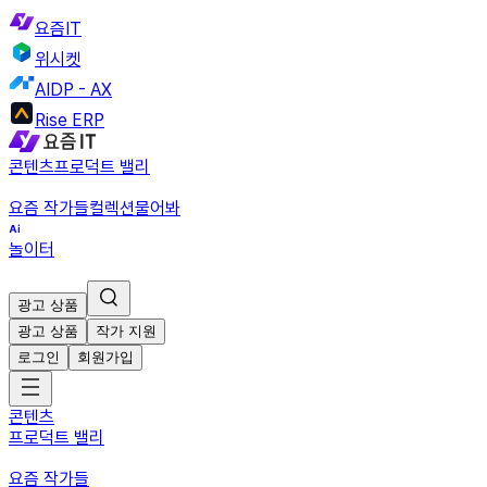
요즘IT
위시켓
AIDP - AX
Rise ERP
콘텐츠
프로덕트 밸리
요즘 작가들
컬렉션
물어봐
놀이터
광고 상품
광고 상품
작가 지원
로그인
회원가입
콘텐츠
프로덕트 밸리
요즘 작가들