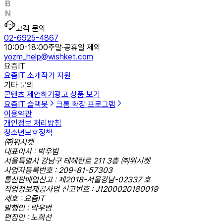
고객 문의
02-6925-4867
10:00-18:00
주말·공휴일 제외
yozm_help@wishket.com
요즘IT
요즘IT 소개
작가 지원
기타 문의
콘텐츠 제안하기
광고 상품 보기
요즘IT 슬랙봇
크롬 확장 프로그램
이용약관
개인정보 처리방침
청소년보호정책
㈜위시켓
대표이사 : 박우범
서울특별시 강남구 테헤란로 211 3층 ㈜위시켓
사업자등록번호 : 209-81-57303
통신판매업신고 : 제2018-서울강남-02337 호
직업정보제공사업 신고번호 : J1200020180019
제호 : 요즘IT
발행인 : 박우범
편집인 : 노희선