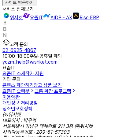
사이트 방문하기
서비스 전체보기
위시켓
요즘IT
AIDP - AX
Rise ERP
고객 문의
02-6925-4867
10:00-18:00
주말·공휴일 제외
yozm_help@wishket.com
요즘IT
요즘IT 소개
작가 지원
기타 문의
콘텐츠 제안하기
광고 상품 보기
요즘IT 슬랙봇
크롬 확장 프로그램
이용약관
개인정보 처리방침
청소년보호정책
㈜위시켓
대표이사 : 박우범
서울특별시 강남구 테헤란로 211 3층 ㈜위시켓
사업자등록번호 : 209-81-57303