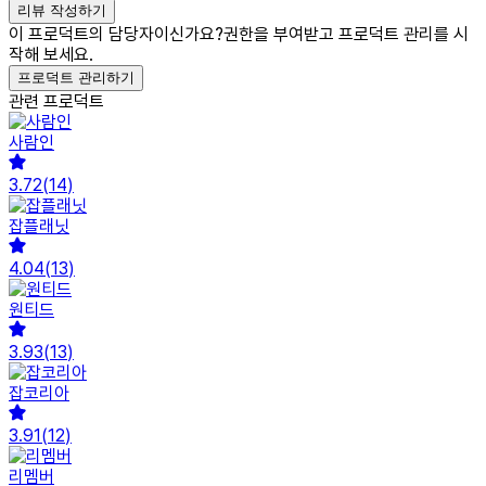
리뷰 작성하기
이 프로덕트의 담당자이신가요?
권한을 부여받고 프로덕트 관리를 시
작해 보세요.
프로덕트 관리하기
관련 프로덕트
사람인
3.72
(
14
)
잡플래닛
4.04
(
13
)
원티드
3.93
(
13
)
잡코리아
3.91
(
12
)
리멤버