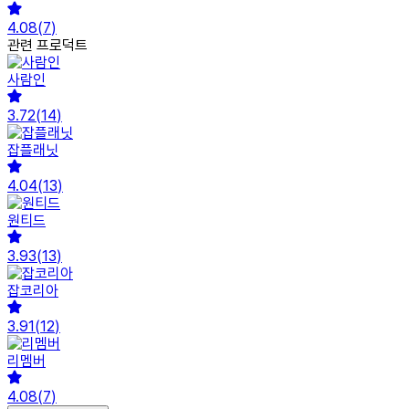
4.08
(
7
)
관련 프로덕트
사람인
3.72
(
14
)
잡플래닛
4.04
(
13
)
원티드
3.93
(
13
)
잡코리아
3.91
(
12
)
리멤버
4.08
(
7
)