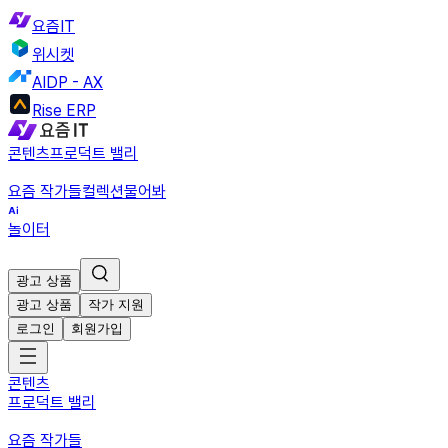
요즘IT
위시켓
AIDP - AX
Rise ERP
콘텐츠
프로덕트 밸리
요즘 작가들
컬렉션
물어봐
놀이터
광고 상품
광고 상품
작가 지원
로그인
회원가입
콘텐츠
프로덕트 밸리
요즘 작가들