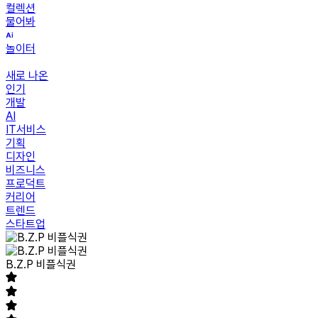
컬렉션
물어봐
놀이터
새로 나온
인기
개발
AI
IT서비스
기획
디자인
비즈니스
프로덕트
커리어
트렌드
스타트업
B.Z.P 비플식권