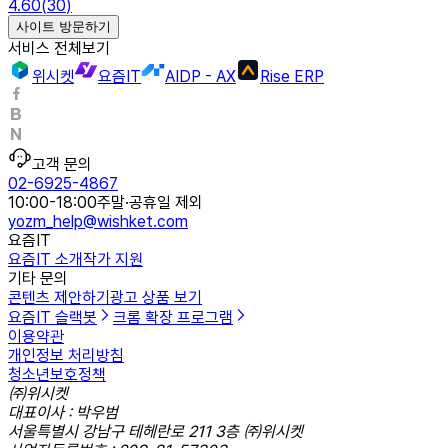
4.60
(
30
)
사이트 방문하기
서비스 전체보기
위시켓
요즘IT
AIDP - AX
Rise ERP
고객 문의
02-6925-4867
10:00-18:00
주말·공휴일 제외
yozm_help@wishket.com
요즘IT
요즘IT 소개
작가 지원
기타 문의
콘텐츠 제안하기
광고 상품 보기
요즘IT 슬랙봇
크롬 확장 프로그램
이용약관
개인정보 처리방침
청소년보호정책
㈜위시켓
대표이사 : 박우범
서울특별시 강남구 테헤란로 211 3층 ㈜위시켓