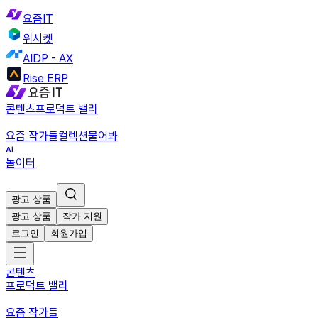
요즘IT
위시켓
AIDP - AX
Rise ERP
콘텐츠
프로덕트 밸리
요즘 작가들
컬렉션
물어봐
놀이터
광고 상품
광고 상품
작가 지원
로그인
회원가입
콘텐츠
프로덕트 밸리
요즘 작가들