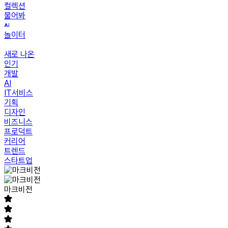
컬렉션
물어봐
놀이터
새로 나온
인기
개발
AI
IT서비스
기획
디자인
비즈니스
프로덕트
커리어
트렌드
스타트업
마크비전