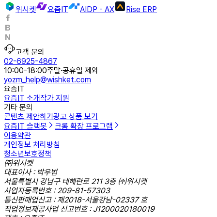
위시켓
요즘IT
AIDP - AX
Rise ERP
고객 문의
02-6925-4867
10:00-18:00
주말·공휴일 제외
yozm_help@wishket.com
요즘IT
요즘IT 소개
작가 지원
기타 문의
콘텐츠 제안하기
광고 상품 보기
요즘IT 슬랙봇
크롬 확장 프로그램
이용약관
개인정보 처리방침
청소년보호정책
㈜위시켓
대표이사 : 박우범
서울특별시 강남구 테헤란로 211 3층 ㈜위시켓
사업자등록번호 : 209-81-57303
통신판매업신고 : 제2018-서울강남-02337 호
직업정보제공사업 신고번호 : J1200020180019