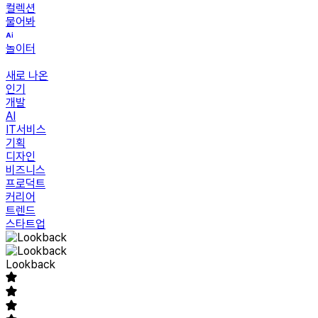
컬렉션
물어봐
놀이터
새로 나온
인기
개발
AI
IT서비스
기획
디자인
비즈니스
프로덕트
커리어
트렌드
스타트업
Lookback