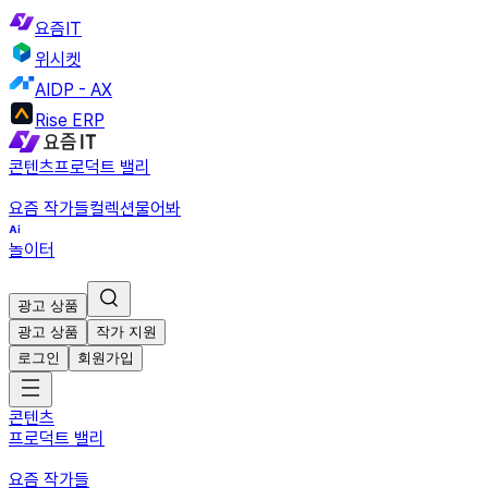
요즘IT
위시켓
AIDP - AX
Rise ERP
콘텐츠
프로덕트 밸리
요즘 작가들
컬렉션
물어봐
놀이터
광고 상품
광고 상품
작가 지원
로그인
회원가입
콘텐츠
프로덕트 밸리
요즘 작가들