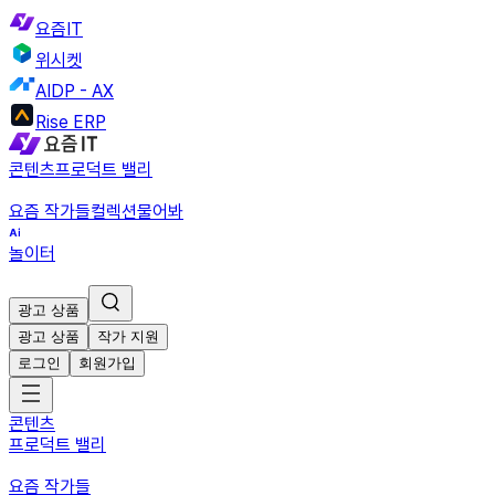
요즘IT
위시켓
AIDP - AX
Rise ERP
콘텐츠
프로덕트 밸리
요즘 작가들
컬렉션
물어봐
놀이터
광고 상품
광고 상품
작가 지원
로그인
회원가입
콘텐츠
프로덕트 밸리
요즘 작가들