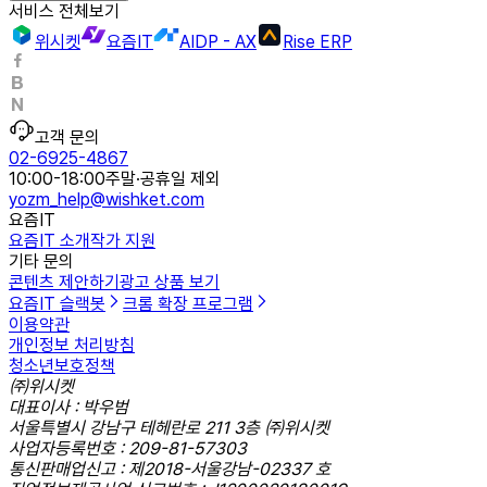
서비스 전체보기
위시켓
요즘IT
AIDP - AX
Rise ERP
고객 문의
02-6925-4867
10:00-18:00
주말·공휴일 제외
yozm_help@wishket.com
요즘IT
요즘IT 소개
작가 지원
기타 문의
콘텐츠 제안하기
광고 상품 보기
요즘IT 슬랙봇
크롬 확장 프로그램
이용약관
개인정보 처리방침
청소년보호정책
㈜위시켓
대표이사 : 박우범
서울특별시 강남구 테헤란로 211 3층 ㈜위시켓
사업자등록번호 : 209-81-57303
통신판매업신고 : 제2018-서울강남-02337 호