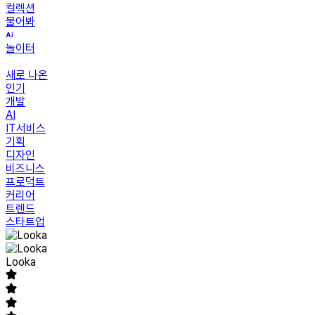
컬렉션
물어봐
놀이터
새로 나온
인기
개발
AI
IT서비스
기획
디자인
비즈니스
프로덕트
커리어
트렌드
스타트업
Looka