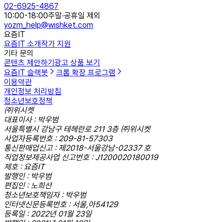
02-6925-4867
10:00-18:00
주말·공휴일 제외
yozm_help@wishket.com
요즘IT
요즘IT 소개
작가 지원
기타 문의
콘텐츠 제안하기
광고 상품 보기
요즘IT 슬랙봇
크롬 확장 프로그램
이용약관
개인정보 처리방침
청소년보호정책
㈜위시켓
대표이사 : 박우범
서울특별시 강남구 테헤란로 211 3층 ㈜위시켓
사업자등록번호 : 209-81-57303
통신판매업신고 : 제2018-서울강남-02337 호
직업정보제공사업 신고번호 : J1200020180019
제호 : 요즘IT
발행인 : 박우범
편집인 : 노희선
청소년보호책임자 : 박우범
인터넷신문등록번호 : 서울,아54129
등록일 : 2022년 01월 23일