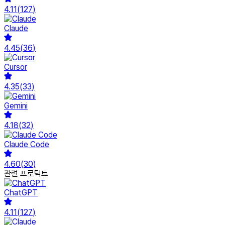
4.11
(
127
)
Claude
4.45
(
36
)
Cursor
4.35
(
33
)
Gemini
4.18
(
32
)
Claude Code
4.60
(
30
)
관련 프로덕트
ChatGPT
4.11
(
127
)