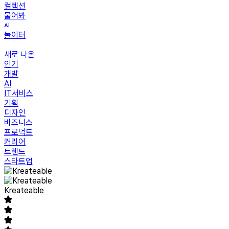
컬렉션
물어봐
놀이터
새로 나온
인기
개발
AI
IT서비스
기획
디자인
비즈니스
프로덕트
커리어
트렌드
스타트업
Kreateable