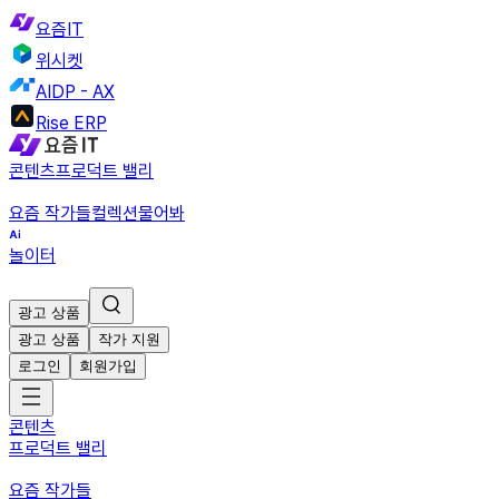
요즘IT
위시켓
AIDP - AX
Rise ERP
콘텐츠
프로덕트 밸리
요즘 작가들
컬렉션
물어봐
놀이터
광고 상품
광고 상품
작가 지원
로그인
회원가입
콘텐츠
프로덕트 밸리
요즘 작가들