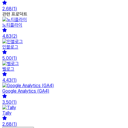
2.68
(
1
)
관련 프로덕트
노티플라이
4.83
(
2
)
인블로그
5.00
(
1
)
벨로그
4.43
(
1
)
Google Analytics (GA4)
3.50
(
1
)
Tally
2.68
(
1
)