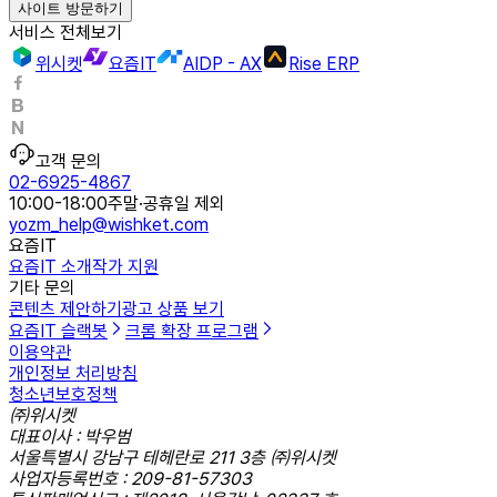
사이트 방문하기
서비스 전체보기
위시켓
요즘IT
AIDP - AX
Rise ERP
고객 문의
02-6925-4867
10:00-18:00
주말·공휴일 제외
yozm_help@wishket.com
요즘IT
요즘IT 소개
작가 지원
기타 문의
콘텐츠 제안하기
광고 상품 보기
요즘IT 슬랙봇
크롬 확장 프로그램
이용약관
개인정보 처리방침
청소년보호정책
㈜위시켓
대표이사 : 박우범
서울특별시 강남구 테헤란로 211 3층 ㈜위시켓
사업자등록번호 : 209-81-57303