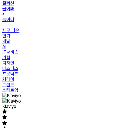
컬렉션
물어봐
놀이터
새로 나온
인기
개발
AI
IT서비스
기획
디자인
비즈니스
프로덕트
커리어
트렌드
스타트업
Klaviyo