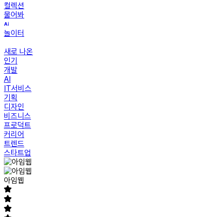
컬렉션
물어봐
놀이터
새로 나온
인기
개발
AI
IT서비스
기획
디자인
비즈니스
프로덕트
커리어
트렌드
스타트업
아임웹