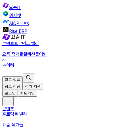
요즘IT
위시켓
AIDP - AX
Rise ERP
콘텐츠
프로덕트 밸리
요즘 작가들
컬렉션
물어봐
놀이터
광고 상품
광고 상품
작가 지원
로그인
회원가입
콘텐츠
프로덕트 밸리
요즘 작가들