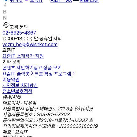
위시켓
요즘IT
AIDP - AX
Rise ERP
고객 문의
02-6925-4867
10:00-18:00
주말·공휴일 제외
yozm_help@wishket.com
요즘IT
요즘IT 소개
작가 지원
기타 문의
콘텐츠 제안하기
광고 상품 보기
요즘IT 슬랙봇
크롬 확장 프로그램
이용약관
개인정보 처리방침
청소년보호정책
㈜위시켓
대표이사 : 박우범
서울특별시 강남구 테헤란로 211 3층 ㈜위시켓
사업자등록번호 : 209-81-57303
통신판매업신고 : 제2018-서울강남-02337 호
직업정보제공사업 신고번호 : J1200020180019
제호 : 요즘IT