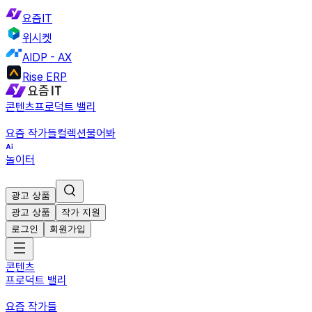
요즘IT
위시켓
AIDP - AX
Rise ERP
콘텐츠
프로덕트 밸리
요즘 작가들
컬렉션
물어봐
놀이터
광고 상품
광고 상품
작가 지원
로그인
회원가입
콘텐츠
프로덕트 밸리
요즘 작가들