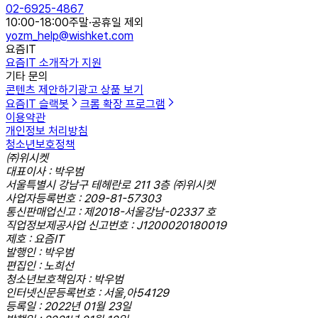
02-6925-4867
10:00-18:00
주말·공휴일 제외
yozm_help@wishket.com
요즘IT
요즘IT 소개
작가 지원
기타 문의
콘텐츠 제안하기
광고 상품 보기
요즘IT 슬랙봇
크롬 확장 프로그램
이용약관
개인정보 처리방침
청소년보호정책
㈜위시켓
대표이사 : 박우범
서울특별시 강남구 테헤란로 211 3층 ㈜위시켓
사업자등록번호 : 209-81-57303
통신판매업신고 : 제2018-서울강남-02337 호
직업정보제공사업 신고번호 : J1200020180019
제호 : 요즘IT
발행인 : 박우범
편집인 : 노희선
청소년보호책임자 : 박우범
인터넷신문등록번호 : 서울,아54129
등록일 : 2022년 01월 23일