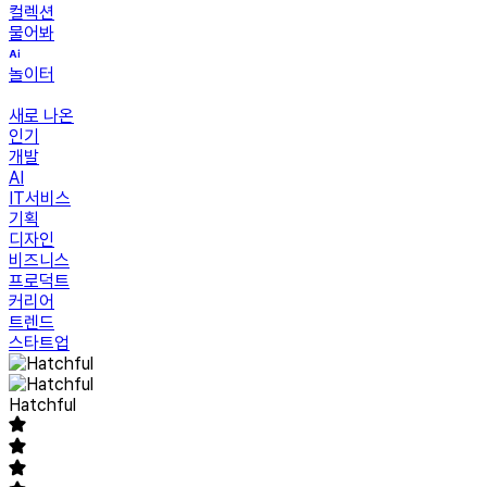
컬렉션
물어봐
놀이터
새로 나온
인기
개발
AI
IT서비스
기획
디자인
비즈니스
프로덕트
커리어
트렌드
스타트업
Hatchful