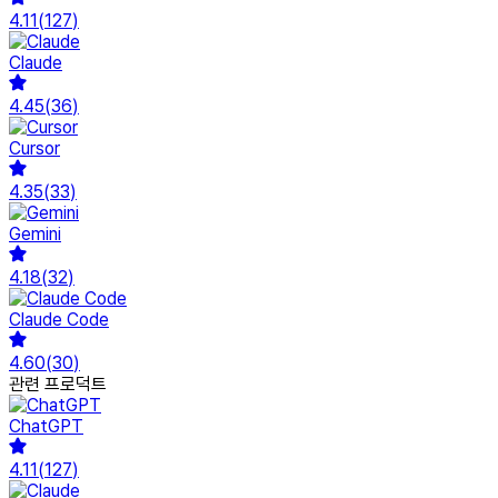
4.11
(
127
)
Claude
4.45
(
36
)
Cursor
4.35
(
33
)
Gemini
4.18
(
32
)
Claude Code
4.60
(
30
)
관련 프로덕트
ChatGPT
4.11
(
127
)