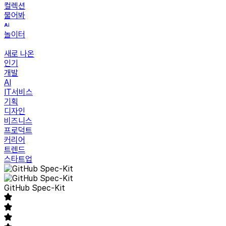
컬렉션
물어봐
놀이터
새로 나온
인기
개발
AI
IT서비스
기획
디자인
비즈니스
프로덕트
커리어
트렌드
스타트업
GitHub Spec-Kit