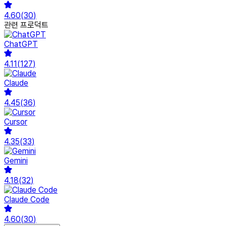
4.60
(
30
)
관련 프로덕트
ChatGPT
4.11
(
127
)
Claude
4.45
(
36
)
Cursor
4.35
(
33
)
Gemini
4.18
(
32
)
Claude Code
4.60
(
30
)