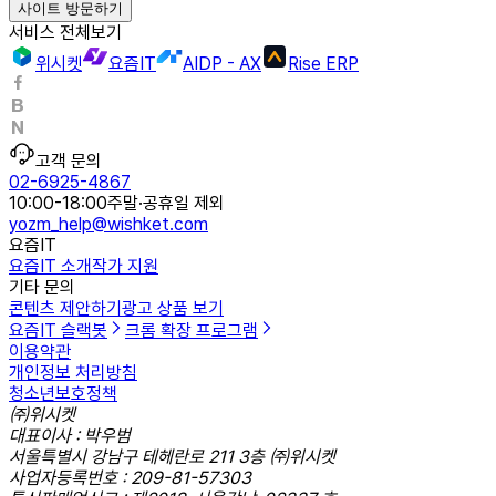
사이트 방문하기
서비스 전체보기
위시켓
요즘IT
AIDP - AX
Rise ERP
고객 문의
02-6925-4867
10:00-18:00
주말·공휴일 제외
yozm_help@wishket.com
요즘IT
요즘IT 소개
작가 지원
기타 문의
콘텐츠 제안하기
광고 상품 보기
요즘IT 슬랙봇
크롬 확장 프로그램
이용약관
개인정보 처리방침
청소년보호정책
㈜위시켓
대표이사 : 박우범
서울특별시 강남구 테헤란로 211 3층 ㈜위시켓
사업자등록번호 : 209-81-57303