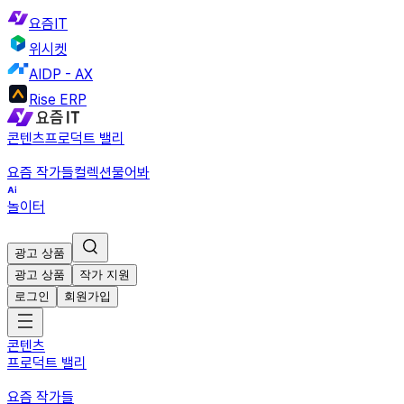
요즘IT
위시켓
AIDP - AX
Rise ERP
콘텐츠
프로덕트 밸리
요즘 작가들
컬렉션
물어봐
놀이터
광고 상품
광고 상품
작가 지원
로그인
회원가입
콘텐츠
프로덕트 밸리
요즘 작가들