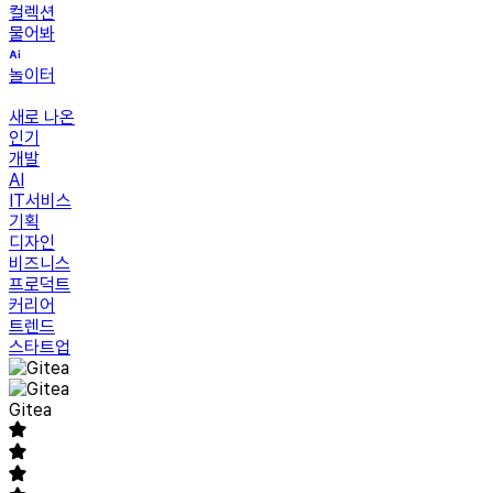
컬렉션
물어봐
놀이터
새로 나온
인기
개발
AI
IT서비스
기획
디자인
비즈니스
프로덕트
커리어
트렌드
스타트업
Gitea