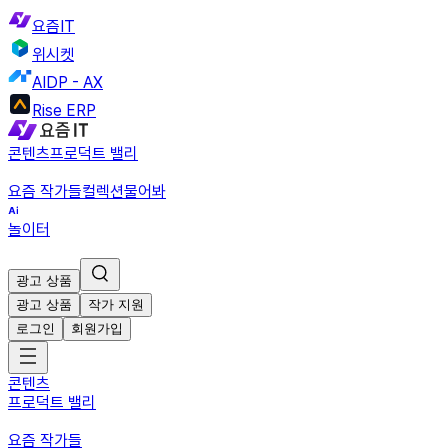
요즘IT
위시켓
AIDP - AX
Rise ERP
콘텐츠
프로덕트 밸리
요즘 작가들
컬렉션
물어봐
놀이터
광고 상품
광고 상품
작가 지원
로그인
회원가입
콘텐츠
프로덕트 밸리
요즘 작가들