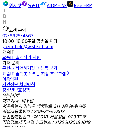
위시켓
요즘IT
AIDP - AX
Rise ERP
고객 문의
02-6925-4867
10:00-18:00
주말·공휴일 제외
yozm_help@wishket.com
요즘IT
요즘IT 소개
작가 지원
기타 문의
콘텐츠 제안하기
광고 상품 보기
요즘IT 슬랙봇
크롬 확장 프로그램
이용약관
개인정보 처리방침
청소년보호정책
㈜위시켓
대표이사 : 박우범
서울특별시 강남구 테헤란로 211 3층 ㈜위시켓
사업자등록번호 : 209-81-57303
통신판매업신고 : 제2018-서울강남-02337 호
직업정보제공사업 신고번호 : J1200020180019