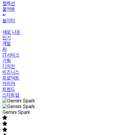
컬렉션
물어봐
놀이터
새로 나온
인기
개발
AI
IT서비스
기획
디자인
비즈니스
프로덕트
커리어
트렌드
스타트업
Gemini Spark