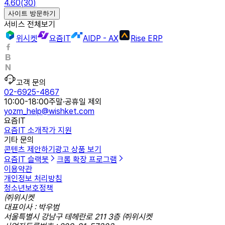
4.60
(
30
)
사이트 방문하기
서비스 전체보기
위시켓
요즘IT
AIDP - AX
Rise ERP
고객 문의
02-6925-4867
10:00-18:00
주말·공휴일 제외
yozm_help@wishket.com
요즘IT
요즘IT 소개
작가 지원
기타 문의
콘텐츠 제안하기
광고 상품 보기
요즘IT 슬랙봇
크롬 확장 프로그램
이용약관
개인정보 처리방침
청소년보호정책
㈜위시켓
대표이사 : 박우범
서울특별시 강남구 테헤란로 211 3층 ㈜위시켓