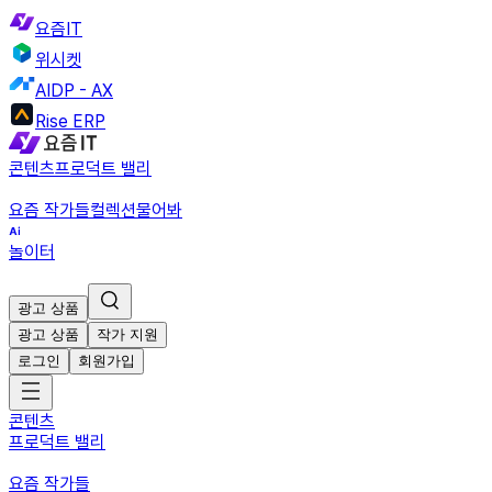
요즘IT
위시켓
AIDP - AX
Rise ERP
콘텐츠
프로덕트 밸리
요즘 작가들
컬렉션
물어봐
놀이터
광고 상품
광고 상품
작가 지원
로그인
회원가입
콘텐츠
프로덕트 밸리
요즘 작가들