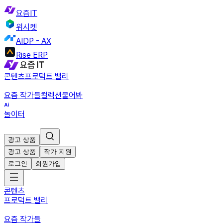
요즘IT
위시켓
AIDP - AX
Rise ERP
콘텐츠
프로덕트 밸리
요즘 작가들
컬렉션
물어봐
놀이터
광고 상품
광고 상품
작가 지원
로그인
회원가입
콘텐츠
프로덕트 밸리
요즘 작가들