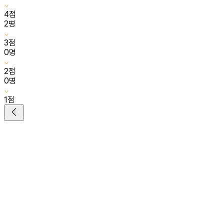
4
점
2
명
3
점
0
명
2
점
0
명
1
점