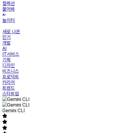
컬렉션
물어봐
놀이터
새로 나온
인기
개발
AI
IT서비스
기획
디자인
비즈니스
프로덕트
커리어
트렌드
스타트업
Gemini CLI