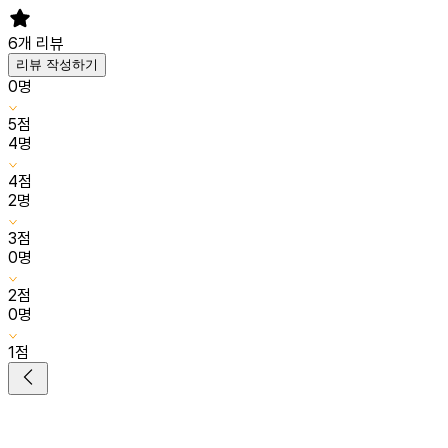
6
개 리뷰
리뷰 작성하기
0
명
5
점
4
명
4
점
2
명
3
점
0
명
2
점
0
명
1
점