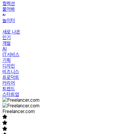
컬렉션
물어봐
놀이터
새로 나온
인기
개발
AI
IT서비스
기획
디자인
비즈니스
프로덕트
커리어
트렌드
스타트업
Freelancer.com