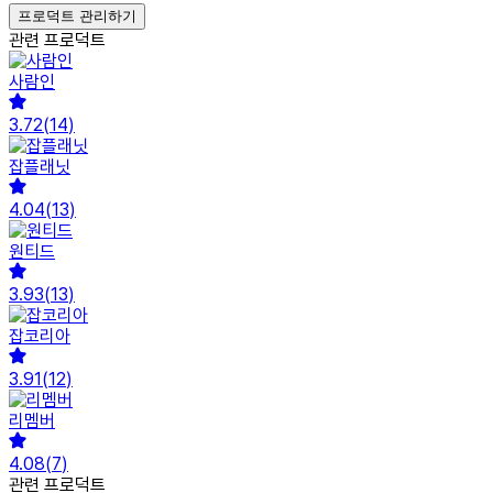
프로덕트 관리하기
관련 프로덕트
사람인
3.72
(
14
)
잡플래닛
4.04
(
13
)
원티드
3.93
(
13
)
잡코리아
3.91
(
12
)
리멤버
4.08
(
7
)
관련 프로덕트