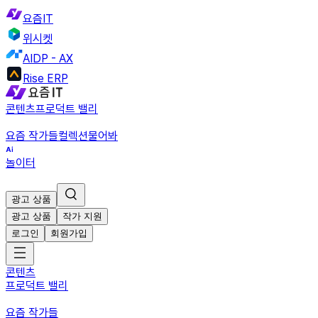
요즘IT
위시켓
AIDP - AX
Rise ERP
콘텐츠
프로덕트 밸리
요즘 작가들
컬렉션
물어봐
놀이터
광고 상품
광고 상품
작가 지원
로그인
회원가입
콘텐츠
프로덕트 밸리
요즘 작가들