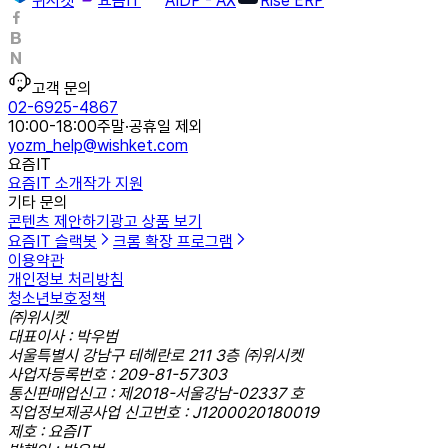
위시켓
요즘IT
AIDP - AX
Rise ERP
고객 문의
02-6925-4867
10:00-18:00
주말·공휴일 제외
yozm_help@wishket.com
요즘IT
요즘IT 소개
작가 지원
기타 문의
콘텐츠 제안하기
광고 상품 보기
요즘IT 슬랙봇
크롬 확장 프로그램
이용약관
개인정보 처리방침
청소년보호정책
㈜위시켓
대표이사 : 박우범
서울특별시 강남구 테헤란로 211 3층 ㈜위시켓
사업자등록번호 : 209-81-57303
통신판매업신고 : 제2018-서울강남-02337 호
직업정보제공사업 신고번호 : J1200020180019
제호 : 요즘IT