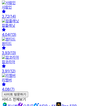
사람인
3.72
(
14
)
잡플래닛
4.04
(
13
)
원티드
3.93
(
13
)
잡코리아
3.91
(
12
)
리멤버
4.08
(
7
)
사이트 방문하기
서비스 전체보기