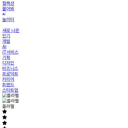
컬렉션
물어봐
놀이터
새로 나온
인기
개발
AI
IT서비스
기획
디자인
비즈니스
프로덕트
커리어
트렌드
스타트업
플라멜