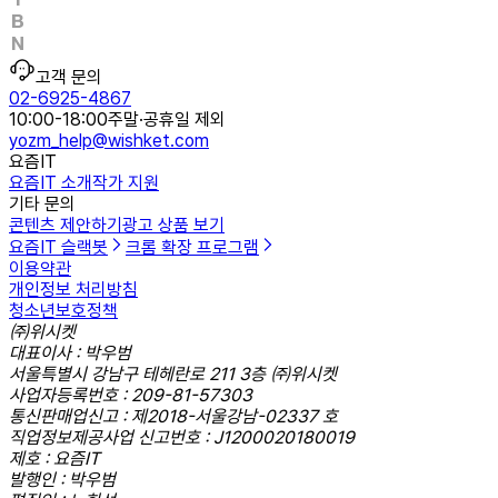
고객 문의
02-6925-4867
10:00-18:00
주말·공휴일 제외
yozm_help@wishket.com
요즘IT
요즘IT 소개
작가 지원
기타 문의
콘텐츠 제안하기
광고 상품 보기
요즘IT 슬랙봇
크롬 확장 프로그램
이용약관
개인정보 처리방침
청소년보호정책
㈜위시켓
대표이사 : 박우범
서울특별시 강남구 테헤란로 211 3층 ㈜위시켓
사업자등록번호 : 209-81-57303
통신판매업신고 : 제2018-서울강남-02337 호
직업정보제공사업 신고번호 : J1200020180019
제호 : 요즘IT
발행인 : 박우범