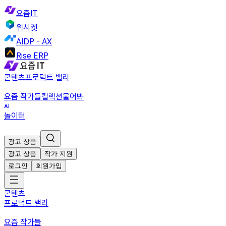
요즘IT
위시켓
AIDP - AX
Rise ERP
콘텐츠
프로덕트 밸리
요즘 작가들
컬렉션
물어봐
놀이터
광고 상품
광고 상품
작가 지원
로그인
회원가입
콘텐츠
프로덕트 밸리
요즘 작가들