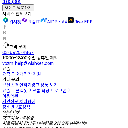
4.60
(
30
)
사이트 방문하기
서비스 전체보기
위시켓
요즘IT
AIDP - AX
Rise ERP
고객 문의
02-6925-4867
10:00-18:00
주말·공휴일 제외
yozm_help@wishket.com
요즘IT
요즘IT 소개
작가 지원
기타 문의
콘텐츠 제안하기
광고 상품 보기
요즘IT 슬랙봇
크롬 확장 프로그램
이용약관
개인정보 처리방침
청소년보호정책
㈜위시켓
대표이사 : 박우범
서울특별시 강남구 테헤란로 211 3층 ㈜위시켓