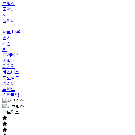
컬렉션
물어봐
놀이터
새로 나온
인기
개발
AI
IT서비스
기획
디자인
비즈니스
프로덕트
커리어
트렌드
스타트업
패브릭스