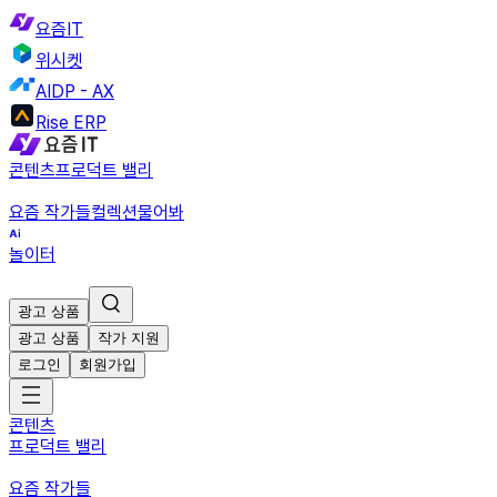
요즘IT
위시켓
AIDP - AX
Rise ERP
콘텐츠
프로덕트 밸리
요즘 작가들
컬렉션
물어봐
놀이터
광고 상품
광고 상품
작가 지원
로그인
회원가입
콘텐츠
프로덕트 밸리
요즘 작가들