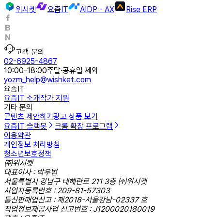
위시켓
요즘IT
AIDP - AX
Rise ERP
고객 문의
02-6925-4867
10:00-18:00
주말·공휴일 제외
yozm_help@wishket.com
요즘IT
요즘IT 소개
작가 지원
기타 문의
콘텐츠 제안하기
광고 상품 보기
요즘IT 슬랙봇
크롬 확장 프로그램
이용약관
개인정보 처리방침
청소년보호정책
㈜위시켓
대표이사 : 박우범
서울특별시 강남구 테헤란로 211 3층 ㈜위시켓
사업자등록번호 : 209-81-57303
통신판매업신고 : 제2018-서울강남-02337 호
직업정보제공사업 신고번호 : J1200020180019