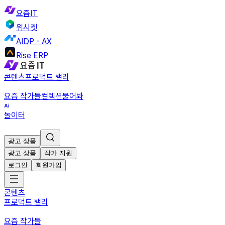
요즘IT
위시켓
AIDP - AX
Rise ERP
콘텐츠
프로덕트 밸리
요즘 작가들
컬렉션
물어봐
놀이터
광고 상품
광고 상품
작가 지원
로그인
회원가입
콘텐츠
프로덕트 밸리
요즘 작가들