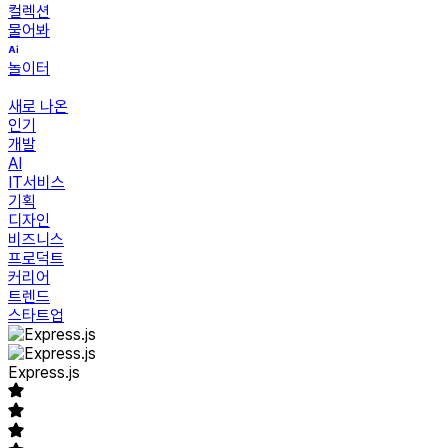
컬렉션
물어봐
놀이터
새로 나온
인기
개발
AI
IT서비스
기획
디자인
비즈니스
프로덕트
커리어
트렌드
스타트업
Express.js