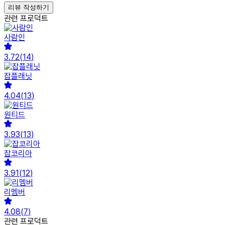
리뷰 작성하기
관련 프로덕트
사람인
3.72
(
14
)
잡플래닛
4.04
(
13
)
원티드
3.93
(
13
)
잡코리아
3.91
(
12
)
리멤버
4.08
(
7
)
관련 프로덕트