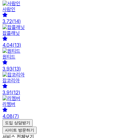
사람인
3.72
(
14
)
잡플래닛
4.04
(
13
)
원티드
3.93
(
13
)
잡코리아
3.91
(
12
)
리멤버
4.08
(
7
)
도입 상담받기
사이트 방문하기
서비스 전체보기