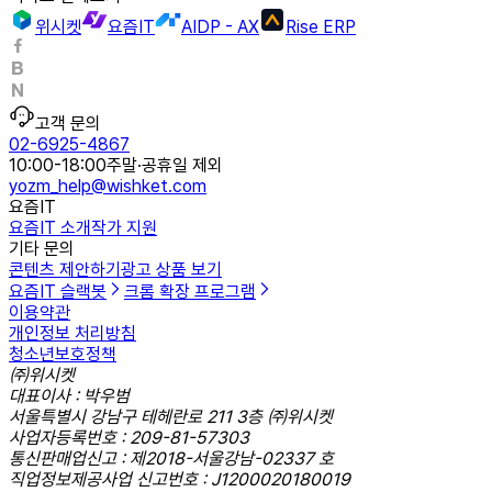
위시켓
요즘IT
AIDP - AX
Rise ERP
고객 문의
02-6925-4867
10:00-18:00
주말·공휴일 제외
yozm_help@wishket.com
요즘IT
요즘IT 소개
작가 지원
기타 문의
콘텐츠 제안하기
광고 상품 보기
요즘IT 슬랙봇
크롬 확장 프로그램
이용약관
개인정보 처리방침
청소년보호정책
㈜위시켓
대표이사 : 박우범
서울특별시 강남구 테헤란로 211 3층 ㈜위시켓
사업자등록번호 : 209-81-57303
통신판매업신고 : 제2018-서울강남-02337 호
직업정보제공사업 신고번호 : J1200020180019