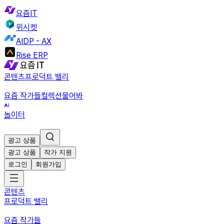
요즘IT
위시켓
AIDP - AX
Rise ERP
콘텐츠
프로덕트 밸리
요즘 작가들
컬렉션
물어봐
놀이터
광고 상품
광고 상품
작가 지원
로그인
회원가입
콘텐츠
프로덕트 밸리
요즘 작가들