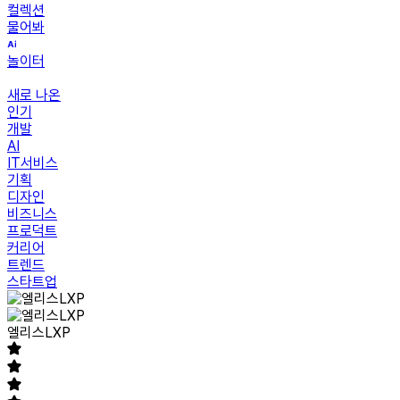
컬렉션
물어봐
놀이터
새로 나온
인기
개발
AI
IT서비스
기획
디자인
비즈니스
프로덕트
커리어
트렌드
스타트업
엘리스LXP