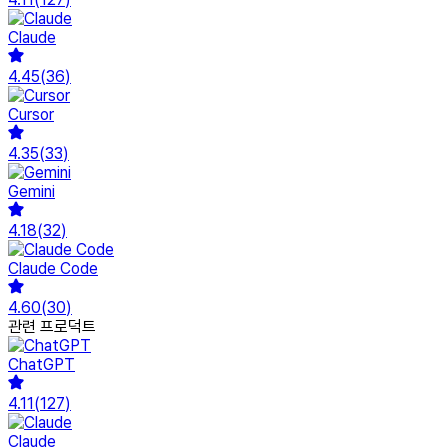
Claude
4.45
(
36
)
Cursor
4.35
(
33
)
Gemini
4.18
(
32
)
Claude Code
4.60
(
30
)
관련 프로덕트
ChatGPT
4.11
(
127
)
Claude