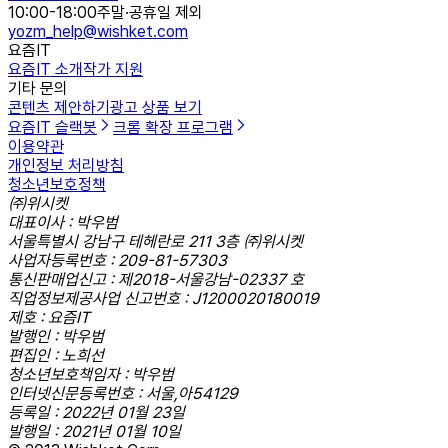
10:00-18:00
주말·공휴일 제외
yozm_help@wishket.com
요즘IT
요즘IT 소개
작가 지원
기타 문의
콘텐츠 제안하기
광고 상품 보기
요즘IT 슬랙봇
크롬 확장 프로그램
이용약관
개인정보 처리방침
청소년보호정책
㈜위시켓
대표이사 : 박우범
서울특별시 강남구 테헤란로 211 3층 ㈜위시켓
사업자등록번호 : 209-81-57303
통신판매업신고 : 제2018-서울강남-02337 호
직업정보제공사업 신고번호 : J1200020180019
제호 : 요즘IT
발행인 : 박우범
편집인 : 노희선
청소년보호책임자 : 박우범
인터넷신문등록번호 : 서울,아54129
등록일 : 2022년 01월 23일
발행일 : 2021년 01월 10일