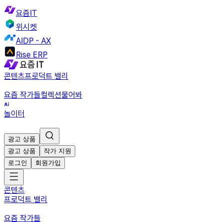
요즘IT
위시켓
AIDP - AX
Rise ERP
콘텐츠
프로덕트 밸리
요즘 작가들
컬렉션
물어봐
놀이터
광고 상품
광고 상품
작가 지원
로그인
회원가입
콘텐츠
프로덕트 밸리
요즘 작가들