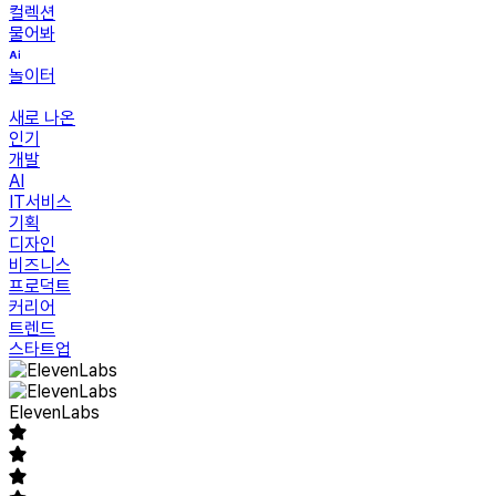
컬렉션
물어봐
놀이터
새로 나온
인기
개발
AI
IT서비스
기획
디자인
비즈니스
프로덕트
커리어
트렌드
스타트업
ElevenLabs