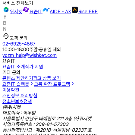
서비스 전체보기
위시켓
요즘IT
AIDP - AX
Rise ERP
고객 문의
02-6925-4867
10:00-18:00
주말·공휴일 제외
yozm_help@wishket.com
요즘IT
요즘IT 소개
작가 지원
기타 문의
콘텐츠 제안하기
광고 상품 보기
요즘IT 슬랙봇
크롬 확장 프로그램
이용약관
개인정보 처리방침
청소년보호정책
㈜위시켓
대표이사 : 박우범
서울특별시 강남구 테헤란로 211 3층 ㈜위시켓
사업자등록번호 : 209-81-57303
통신판매업신고 : 제2018-서울강남-02337 호