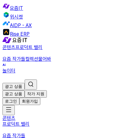
요즘IT
위시켓
AIDP - AX
Rise ERP
콘텐츠
프로덕트 밸리
요즘 작가들
컬렉션
물어봐
놀이터
광고 상품
광고 상품
작가 지원
로그인
회원가입
콘텐츠
프로덕트 밸리
요즘 작가들