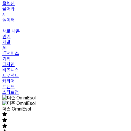
컬렉션
물어봐
놀이터
새로 나온
인기
개발
AI
IT서비스
기획
디자인
비즈니스
프로덕트
커리어
트렌드
스타트업
더존 OmniEsol