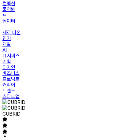
컬렉션
물어봐
놀이터
새로 나온
인기
개발
AI
IT서비스
기획
디자인
비즈니스
프로덕트
커리어
트렌드
스타트업
CUBRID