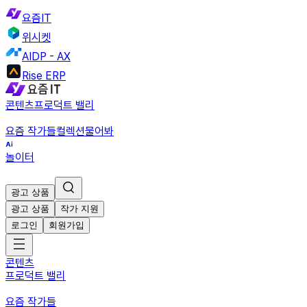
요즘IT
위시켓
AIDP - AX
Rise ERP
콘텐츠
프로덕트 밸리
요즘 작가들
컬렉션
물어봐
놀이터
광고 상품
광고 상품
작가 지원
로그인
회원가입
콘텐츠
프로덕트 밸리
요즘 작가들