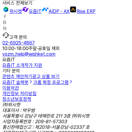
서비스 전체보기
위시켓
요즘IT
AIDP - AX
Rise ERP
고객 문의
02-6925-4867
10:00-18:00
주말·공휴일 제외
yozm_help@wishket.com
요즘IT
요즘IT 소개
작가 지원
기타 문의
콘텐츠 제안하기
광고 상품 보기
요즘IT 슬랙봇
크롬 확장 프로그램
이용약관
개인정보 처리방침
청소년보호정책
㈜위시켓
대표이사 : 박우범
서울특별시 강남구 테헤란로 211 3층 ㈜위시켓
사업자등록번호 : 209-81-57303
통신판매업신고 : 제2018-서울강남-02337 호