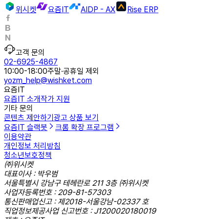
위시켓
요즘IT
AIDP - AX
Rise ERP
고객 문의
02-6925-4867
10:00-18:00
주말·공휴일 제외
yozm_help@wishket.com
요즘IT
요즘IT 소개
작가 지원
기타 문의
콘텐츠 제안하기
광고 상품 보기
요즘IT 슬랙봇
크롬 확장 프로그램
이용약관
개인정보 처리방침
청소년보호정책
㈜위시켓
대표이사 : 박우범
서울특별시 강남구 테헤란로 211 3층 ㈜위시켓
사업자등록번호 : 209-81-57303
통신판매업신고 : 제2018-서울강남-02337 호
직업정보제공사업 신고번호 : J1200020180019