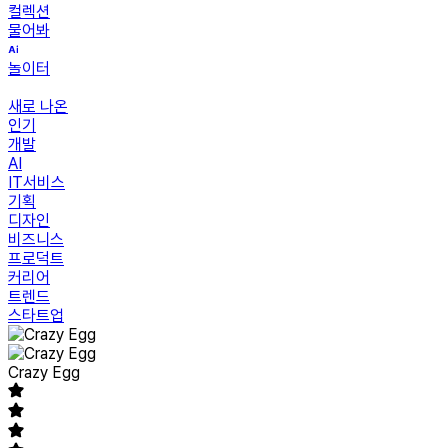
컬렉션
물어봐
놀이터
새로 나온
인기
개발
AI
IT서비스
기획
디자인
비즈니스
프로덕트
커리어
트렌드
스타트업
Crazy Egg