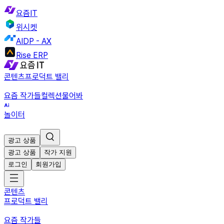
요즘IT
위시켓
AIDP - AX
Rise ERP
콘텐츠
프로덕트 밸리
요즘 작가들
컬렉션
물어봐
놀이터
광고 상품
광고 상품
작가 지원
로그인
회원가입
콘텐츠
프로덕트 밸리
요즘 작가들