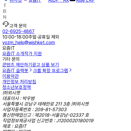
위시켓
요즘IT
AIDP - AX
Rise ERP
고객 문의
02-6925-4867
10:00-18:00
주말·공휴일 제외
yozm_help@wishket.com
요즘IT
요즘IT 소개
작가 지원
기타 문의
콘텐츠 제안하기
광고 상품 보기
요즘IT 슬랙봇
크롬 확장 프로그램
이용약관
개인정보 처리방침
청소년보호정책
㈜위시켓
대표이사 : 박우범
서울특별시 강남구 테헤란로 211 3층 ㈜위시켓
사업자등록번호 : 209-81-57303
통신판매업신고 : 제2018-서울강남-02337 호
직업정보제공사업 신고번호 : J1200020180019
제호 : 요즘IT