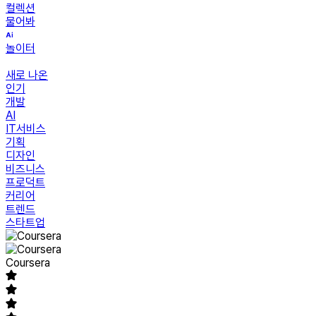
컬렉션
물어봐
놀이터
새로 나온
인기
개발
AI
IT서비스
기획
디자인
비즈니스
프로덕트
커리어
트렌드
스타트업
Coursera