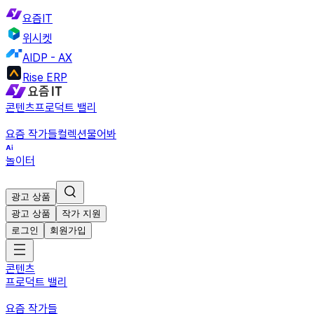
요즘IT
위시켓
AIDP - AX
Rise ERP
콘텐츠
프로덕트 밸리
요즘 작가들
컬렉션
물어봐
놀이터
광고 상품
광고 상품
작가 지원
로그인
회원가입
콘텐츠
프로덕트 밸리
요즘 작가들