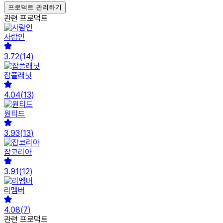
프로덕트 관리하기
관련 프로덕트
사람인
3.72
(
14
)
잡플래닛
4.04
(
13
)
원티드
3.93
(
13
)
잡코리아
3.91
(
12
)
리멤버
4.08
(
7
)
관련 프로덕트