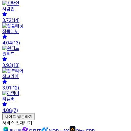
사람인
3.72
(
14
)
잡플래닛
4.04
(
13
)
원티드
3.93
(
13
)
잡코리아
3.91
(
12
)
리멤버
4.08
(
7
)
사이트 방문하기
서비스 전체보기