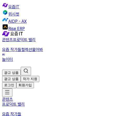
요즘IT
위시켓
AIDP - AX
Rise ERP
콘텐츠
프로덕트 밸리
요즘 작가들
컬렉션
물어봐
놀이터
광고 상품
광고 상품
작가 지원
로그인
회원가입
콘텐츠
프로덕트 밸리
요즘 작가들