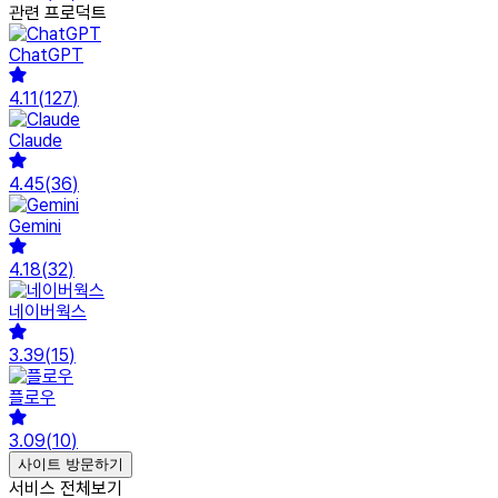
관련 프로덕트
ChatGPT
4.11
(
127
)
Claude
4.45
(
36
)
Gemini
4.18
(
32
)
네이버웍스
3.39
(
15
)
플로우
3.09
(
10
)
사이트 방문하기
서비스 전체보기