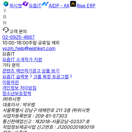
위시켓
요즘IT
AIDP - AX
Rise ERP
고객 문의
02-6925-4867
10:00-18:00
주말·공휴일 제외
yozm_help@wishket.com
요즘IT
요즘IT 소개
작가 지원
기타 문의
콘텐츠 제안하기
광고 상품 보기
요즘IT 슬랙봇
크롬 확장 프로그램
이용약관
개인정보 처리방침
청소년보호정책
㈜위시켓
대표이사 : 박우범
서울특별시 강남구 테헤란로 211 3층 ㈜위시켓
사업자등록번호 : 209-81-57303
통신판매업신고 : 제2018-서울강남-02337 호
직업정보제공사업 신고번호 : J1200020180019