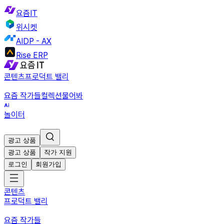
요즘IT
위시켓
AIDP - AX
Rise ERP
콘텐츠
프로덕트 밸리
요즘 작가들
컬렉션
물어봐
놀이터
광고 상품
광고 상품
작가 지원
로그인
회원가입
콘텐츠
프로덕트 밸리
요즘 작가들