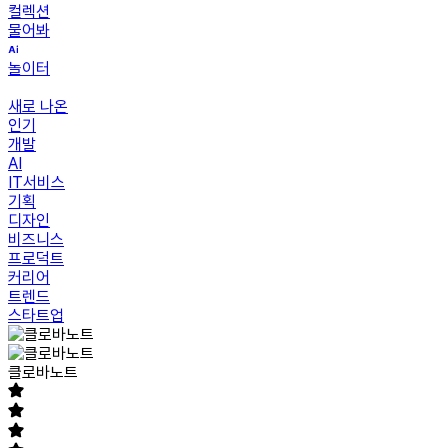
컬렉션
물어봐
놀이터
새로 나온
인기
개발
AI
IT서비스
기획
디자인
비즈니스
프로덕트
커리어
트렌드
스타트업
클로바노트