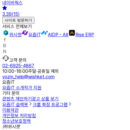
네이버웍스
3.39
(
15
)
사이트 방문하기
서비스 전체보기
위시켓
요즘IT
AIDP - AX
Rise ERP
고객 문의
02-6925-4867
10:00-18:00
주말·공휴일 제외
yozm_help@wishket.com
요즘IT
요즘IT 소개
작가 지원
기타 문의
콘텐츠 제안하기
광고 상품 보기
요즘IT 슬랙봇
크롬 확장 프로그램
이용약관
개인정보 처리방침
청소년보호정책
㈜위시켓