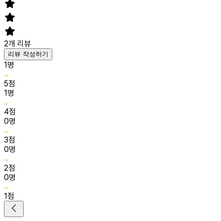
2
개 리뷰
리뷰 작성하기
1
명
5
점
1
명
4
점
0
명
3
점
0
명
2
점
0
명
1
점