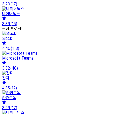
3.29
(
17
)
네이버웍스
3.39
(
15
)
관련 프로덕트
Slack
4.40
(
113
)
Microsoft Teams
3.32
(
46
)
잔디
4.35
(
17
)
카카오톡
3.29
(
17
)