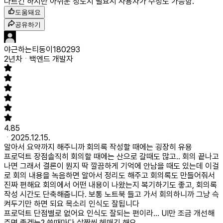
다르긴 하지만 아쉬운 정도지 필요시 사용자가 수정도 가능함.
도움돼요
공유하기
야근하는티동이180293
2년차
백엔드 개발자
4.85
2025.12.15.
알아서 요약까지 해주니까 회의록 작성할 때에는 굉장히 유용
프로덕트 장점
솔직히 회의할 때에는 산으로 갈때도 많고.. 회의 끝나고
나면 그래서 결론이 뭔지 딱 깔끔하게 기억에 안남을 때도 있는데 이걸
로 회의 내용을 녹음하면 알아서 정리도 해주고 회의록도 만들어줘서
진짜 편해요 회의에서 어떤 내용이 나왔는지 복기하기도 좋고, 회의록
작성 시간도 단축해줍니다. 보통 노트북 들고 가서 회의하니까 그냥 슥
켜두기만 하면 되요 목소리 인식도 잘됩니다
프로덕트 단점
별로 없어요 인식도 잘되는 편이라... UI만 조금 개선해
주면 좋겠는? 쓸때마다 살짝씩 헤매긴 해요