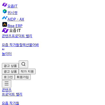
요즘IT
위시켓
AIDP - AX
Rise ERP
콘텐츠
프로덕트 밸리
요즘 작가들
컬렉션
물어봐
놀이터
광고 상품
광고 상품
작가 지원
로그인
회원가입
콘텐츠
프로덕트 밸리
요즘 작가들