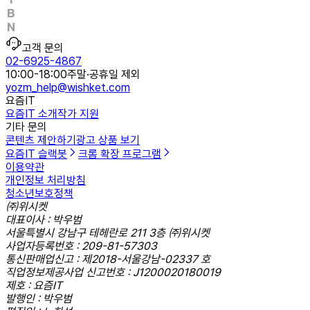
고객 문의
02-6925-4867
10:00-18:00
주말·공휴일 제외
yozm_help@wishket.com
요즘IT
요즘IT 소개
작가 지원
기타 문의
콘텐츠 제안하기
광고 상품 보기
요즘IT 슬랙봇
크롬 확장 프로그램
이용약관
개인정보 처리방침
청소년보호정책
㈜위시켓
대표이사 : 박우범
서울특별시 강남구 테헤란로 211 3층 ㈜위시켓
사업자등록번호 : 209-81-57303
통신판매업신고 : 제2018-서울강남-02337 호
직업정보제공사업 신고번호 : J1200020180019
제호 : 요즘IT
발행인 : 박우범