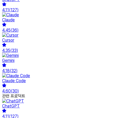
4.11
(
127
)
Claude
4.45
(
36
)
Cursor
4.35
(
33
)
Gemini
4.18
(
32
)
Claude Code
4.60
(
30
)
관련 프로덕트
ChatGPT
4.11
(
127
)