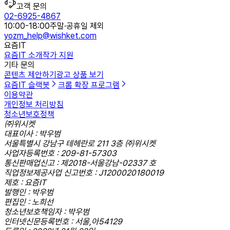
고객 문의
02-6925-4867
10:00-18:00
주말·공휴일 제외
yozm_help@wishket.com
요즘IT
요즘IT 소개
작가 지원
기타 문의
콘텐츠 제안하기
광고 상품 보기
요즘IT 슬랙봇
크롬 확장 프로그램
이용약관
개인정보 처리방침
청소년보호정책
㈜위시켓
대표이사 : 박우범
서울특별시 강남구 테헤란로 211 3층 ㈜위시켓
사업자등록번호 : 209-81-57303
통신판매업신고 : 제2018-서울강남-02337 호
직업정보제공사업 신고번호 : J1200020180019
제호 : 요즘IT
발행인 : 박우범
편집인 : 노희선
청소년보호책임자 : 박우범
인터넷신문등록번호 : 서울,아54129