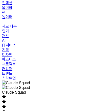
컬렉션
물어봐
놀이터
새로 나온
인기
개발
AI
IT서비스
기획
디자인
비즈니스
프로덕트
커리어
트렌드
스타트업
Claude Squad