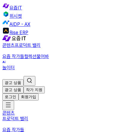
요즘IT
위시켓
AIDP - AX
Rise ERP
콘텐츠
프로덕트 밸리
요즘 작가들
컬렉션
물어봐
놀이터
광고 상품
광고 상품
작가 지원
로그인
회원가입
콘텐츠
프로덕트 밸리
요즘 작가들