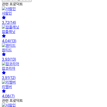
관련 프로덕트
사람인
3.72
(
14
)
잡플래닛
4.04
(
13
)
원티드
3.93
(
13
)
잡코리아
3.91
(
12
)
리멤버
4.08
(
7
)
관련 프로덕트