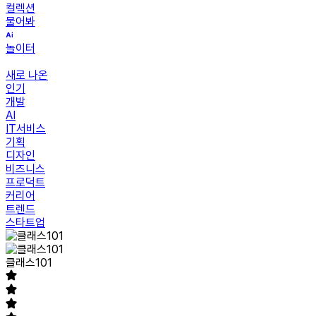
컬렉션
물어봐
놀이터
새로 나온
인기
개발
AI
IT서비스
기획
디자인
비즈니스
프로덕트
커리어
트렌드
스타트업
클래스101