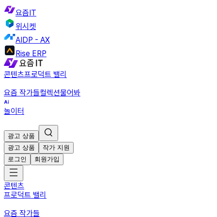
요즘IT
위시켓
AIDP - AX
Rise ERP
콘텐츠
프로덕트 밸리
요즘 작가들
컬렉션
물어봐
놀이터
광고 상품
광고 상품
작가 지원
로그인
회원가입
콘텐츠
프로덕트 밸리
요즘 작가들