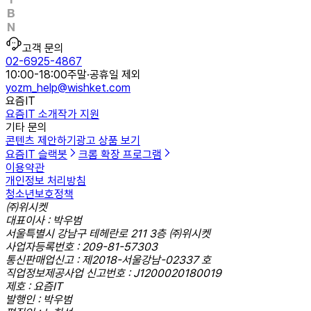
고객 문의
02-6925-4867
10:00-18:00
주말·공휴일 제외
yozm_help@wishket.com
요즘IT
요즘IT 소개
작가 지원
기타 문의
콘텐츠 제안하기
광고 상품 보기
요즘IT 슬랙봇
크롬 확장 프로그램
이용약관
개인정보 처리방침
청소년보호정책
㈜위시켓
대표이사 : 박우범
서울특별시 강남구 테헤란로 211 3층 ㈜위시켓
사업자등록번호 : 209-81-57303
통신판매업신고 : 제2018-서울강남-02337 호
직업정보제공사업 신고번호 : J1200020180019
제호 : 요즘IT
발행인 : 박우범