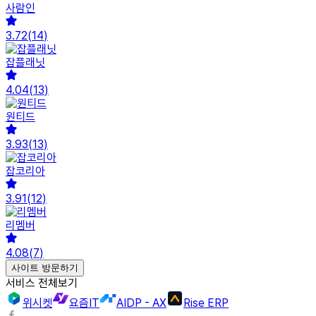
사람인
3.72
(
14
)
잡플래닛
4.04
(
13
)
원티드
3.93
(
13
)
잡코리아
3.91
(
12
)
리멤버
4.08
(
7
)
사이트 방문하기
서비스 전체보기
위시켓
요즘IT
AIDP - AX
Rise ERP