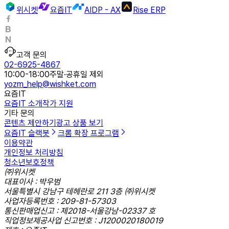
위시켓
요즘IT
AIDP - AX
Rise ERP
고객 문의
02-6925-4867
10:00-18:00
주말·공휴일 제외
yozm_help@wishket.com
요즘IT
요즘IT 소개
작가 지원
기타 문의
콘텐츠 제안하기
광고 상품 보기
요즘IT 슬랙봇
크롬 확장 프로그램
이용약관
개인정보 처리방침
청소년보호정책
㈜위시켓
대표이사 : 박우범
서울특별시 강남구 테헤란로 211 3층 ㈜위시켓
사업자등록번호 : 209-81-57303
통신판매업신고 : 제2018-서울강남-02337 호
직업정보제공사업 신고번호 : J1200020180019