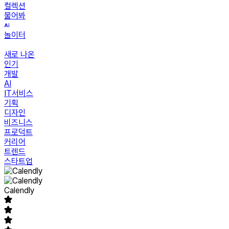
컬렉션
물어봐
놀이터
새로 나온
인기
개발
AI
IT서비스
기획
디자인
비즈니스
프로덕트
커리어
트렌드
스타트업
Calendly