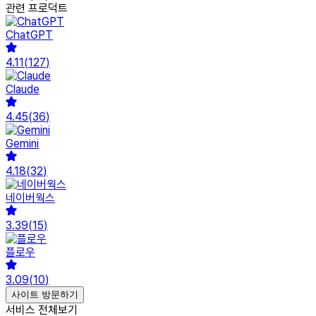
관련 프로덕트
ChatGPT
4.11
(
127
)
Claude
4.45
(
36
)
Gemini
4.18
(
32
)
네이버웍스
3.39
(
15
)
플로우
3.09
(
10
)
사이트 방문하기
서비스 전체보기