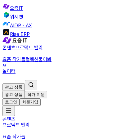
요즘IT
위시켓
AIDP - AX
Rise ERP
콘텐츠
프로덕트 밸리
요즘 작가들
컬렉션
물어봐
놀이터
광고 상품
광고 상품
작가 지원
로그인
회원가입
콘텐츠
프로덕트 밸리
요즘 작가들