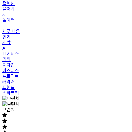
컬렉션
물어봐
놀이터
새로 나온
인기
개발
AI
IT서비스
기획
디자인
비즈니스
프로덕트
커리어
트렌드
스타트업
브런치