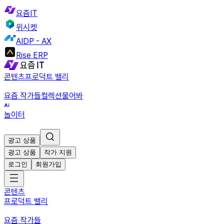
요즘IT
위시켓
AIDP - AX
Rise ERP
콘텐츠
프로덕트 밸리
요즘 작가들
컬렉션
물어봐
놀이터
광고 상품
광고 상품
작가 지원
로그인
회원가입
콘텐츠
프로덕트 밸리
요즘 작가들