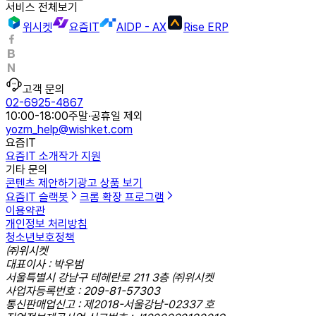
서비스 전체보기
위시켓
요즘IT
AIDP - AX
Rise ERP
고객 문의
02-6925-4867
10:00-18:00
주말·공휴일 제외
yozm_help@wishket.com
요즘IT
요즘IT 소개
작가 지원
기타 문의
콘텐츠 제안하기
광고 상품 보기
요즘IT 슬랙봇
크롬 확장 프로그램
이용약관
개인정보 처리방침
청소년보호정책
㈜위시켓
대표이사 : 박우범
서울특별시 강남구 테헤란로 211 3층 ㈜위시켓
사업자등록번호 : 209-81-57303
통신판매업신고 : 제2018-서울강남-02337 호