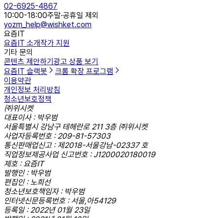
02-6925-4867
10:00-18:00
주말·공휴일 제외
yozm_help@wishket.com
요즘IT
요즘IT 소개
작가 지원
기타 문의
콘텐츠 제안하기
광고 상품 보기
요즘IT 슬랙봇
크롬 확장 프로그램
이용약관
개인정보 처리방침
청소년보호정책
㈜위시켓
대표이사 : 박우범
서울특별시 강남구 테헤란로 211 3층 ㈜위시켓
사업자등록번호 : 209-81-57303
통신판매업신고 : 제2018-서울강남-02337 호
직업정보제공사업 신고번호 : J1200020180019
제호 : 요즘IT
발행인 : 박우범
편집인 : 노희선
청소년보호책임자 : 박우범
인터넷신문등록번호 : 서울,아54129
등록일 : 2022년 01월 23일