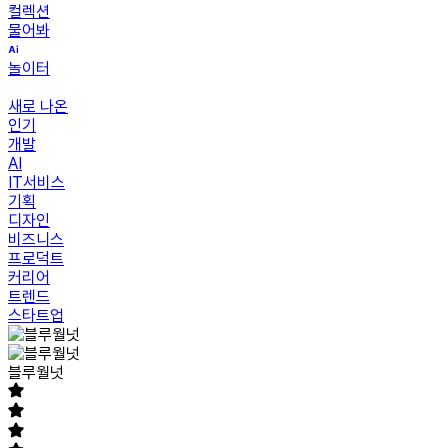
컬렉션
물어봐
놀이터
새로 나온
인기
개발
AI
IT서비스
기획
디자인
비즈니스
프로덕트
커리어
트렌드
스타트업
블루월넛