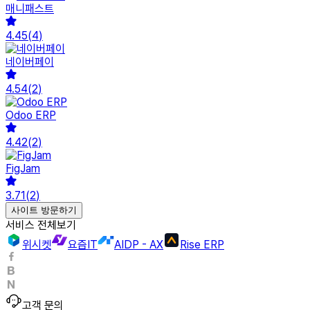
매니패스트
4.45
(
4
)
네이버페이
4.54
(
2
)
Odoo ERP
4.42
(
2
)
FigJam
3.71
(
2
)
사이트 방문하기
서비스 전체보기
위시켓
요즘IT
AIDP - AX
Rise ERP
고객 문의