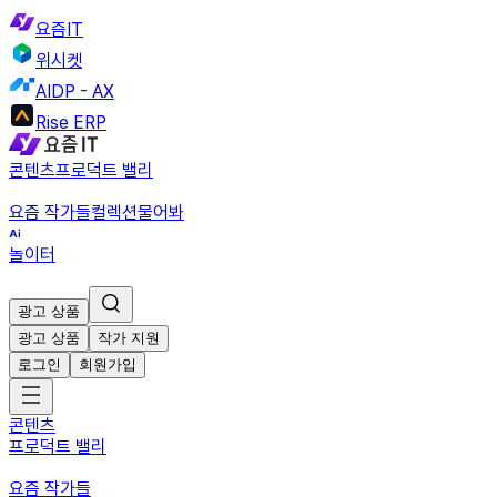
요즘IT
위시켓
AIDP - AX
Rise ERP
콘텐츠
프로덕트 밸리
요즘 작가들
컬렉션
물어봐
놀이터
광고 상품
광고 상품
작가 지원
로그인
회원가입
콘텐츠
프로덕트 밸리
요즘 작가들