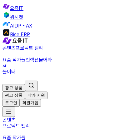
요즘IT
위시켓
AIDP - AX
Rise ERP
콘텐츠
프로덕트 밸리
요즘 작가들
컬렉션
물어봐
놀이터
광고 상품
광고 상품
작가 지원
로그인
회원가입
콘텐츠
프로덕트 밸리
요즘 작가들