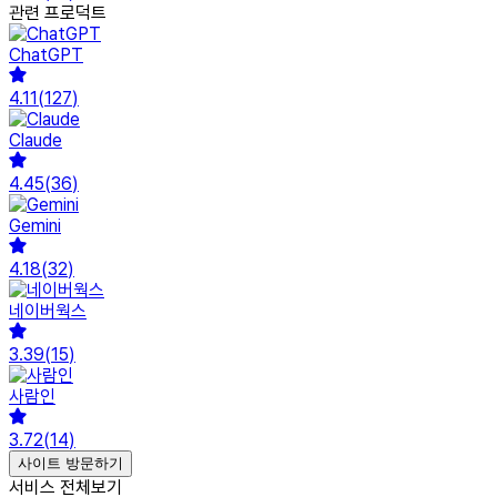
관련 프로덕트
ChatGPT
4.11
(
127
)
Claude
4.45
(
36
)
Gemini
4.18
(
32
)
네이버웍스
3.39
(
15
)
사람인
3.72
(
14
)
사이트 방문하기
서비스 전체보기