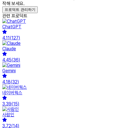
작해 보세요.
프로덕트 관리하기
관련 프로덕트
ChatGPT
4.11
(
127
)
Claude
4.45
(
36
)
Gemini
4.18
(
32
)
네이버웍스
3.39
(
15
)
사람인
3.72
(
14
)