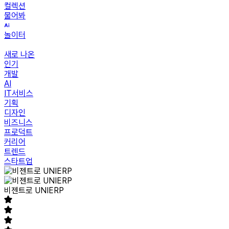
컬렉션
물어봐
놀이터
새로 나온
인기
개발
AI
IT서비스
기획
디자인
비즈니스
프로덕트
커리어
트렌드
스타트업
비젠트로 UNIERP