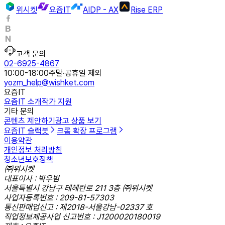
위시켓
요즘IT
AIDP - AX
Rise ERP
고객 문의
02-6925-4867
10:00-18:00
주말·공휴일 제외
yozm_help@wishket.com
요즘IT
요즘IT 소개
작가 지원
기타 문의
콘텐츠 제안하기
광고 상품 보기
요즘IT 슬랙봇
크롬 확장 프로그램
이용약관
개인정보 처리방침
청소년보호정책
㈜위시켓
대표이사 : 박우범
서울특별시 강남구 테헤란로 211 3층 ㈜위시켓
사업자등록번호 : 209-81-57303
통신판매업신고 : 제2018-서울강남-02337 호
직업정보제공사업 신고번호 : J1200020180019