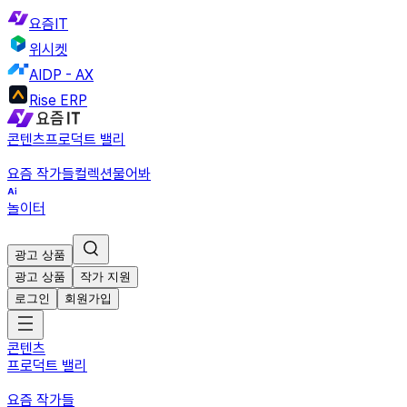
요즘IT
위시켓
AIDP - AX
Rise ERP
콘텐츠
프로덕트 밸리
요즘 작가들
컬렉션
물어봐
놀이터
광고 상품
광고 상품
작가 지원
로그인
회원가입
콘텐츠
프로덕트 밸리
요즘 작가들