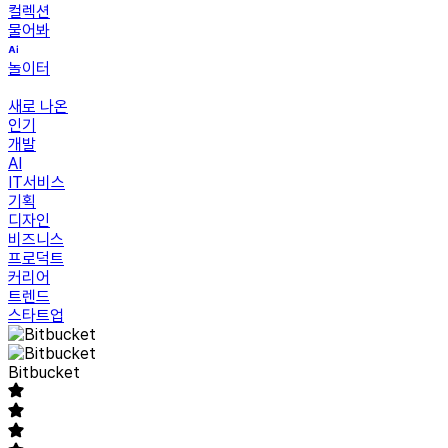
컬렉션
물어봐
놀이터
새로 나온
인기
개발
AI
IT서비스
기획
디자인
비즈니스
프로덕트
커리어
트렌드
스타트업
Bitbucket