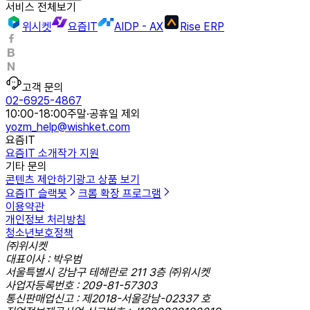
서비스 전체보기
위시켓
요즘IT
AIDP - AX
Rise ERP
고객 문의
02-6925-4867
10:00-18:00
주말·공휴일 제외
yozm_help@wishket.com
요즘IT
요즘IT 소개
작가 지원
기타 문의
콘텐츠 제안하기
광고 상품 보기
요즘IT 슬랙봇
크롬 확장 프로그램
이용약관
개인정보 처리방침
청소년보호정책
㈜위시켓
대표이사 : 박우범
서울특별시 강남구 테헤란로 211 3층 ㈜위시켓
사업자등록번호 : 209-81-57303
통신판매업신고 : 제2018-서울강남-02337 호