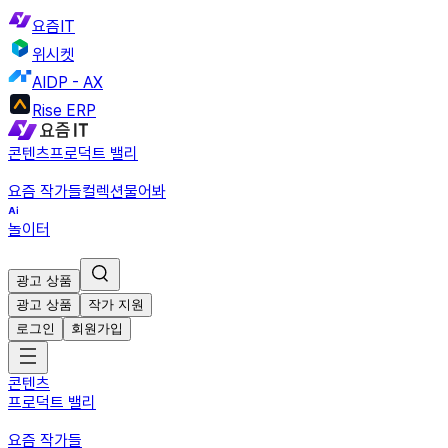
요즘IT
위시켓
AIDP - AX
Rise ERP
콘텐츠
프로덕트 밸리
요즘 작가들
컬렉션
물어봐
놀이터
광고 상품
광고 상품
작가 지원
로그인
회원가입
콘텐츠
프로덕트 밸리
요즘 작가들