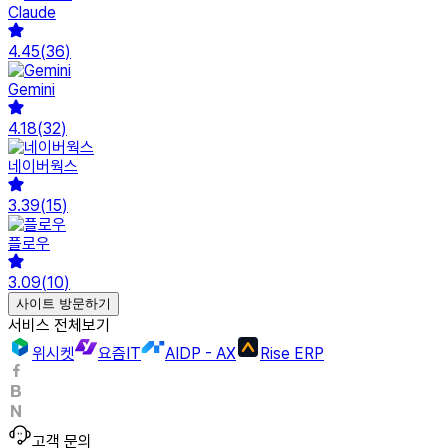
Claude
4.45
(
36
)
Gemini
4.18
(
32
)
네이버웍스
3.39
(
15
)
플로우
3.09
(
10
)
사이트 방문하기
서비스 전체보기
위시켓
요즘IT
AIDP - AX
Rise ERP
고객 문의