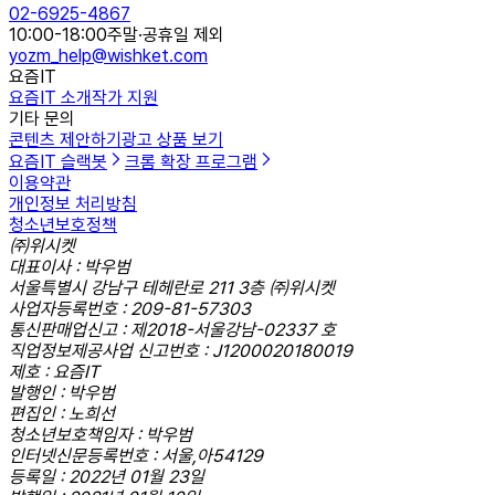
02-6925-4867
10:00-18:00
주말·공휴일 제외
yozm_help@wishket.com
요즘IT
요즘IT 소개
작가 지원
기타 문의
콘텐츠 제안하기
광고 상품 보기
요즘IT 슬랙봇
크롬 확장 프로그램
이용약관
개인정보 처리방침
청소년보호정책
㈜위시켓
대표이사 : 박우범
서울특별시 강남구 테헤란로 211 3층 ㈜위시켓
사업자등록번호 : 209-81-57303
통신판매업신고 : 제2018-서울강남-02337 호
직업정보제공사업 신고번호 : J1200020180019
제호 : 요즘IT
발행인 : 박우범
편집인 : 노희선
청소년보호책임자 : 박우범
인터넷신문등록번호 : 서울,아54129
등록일 : 2022년 01월 23일