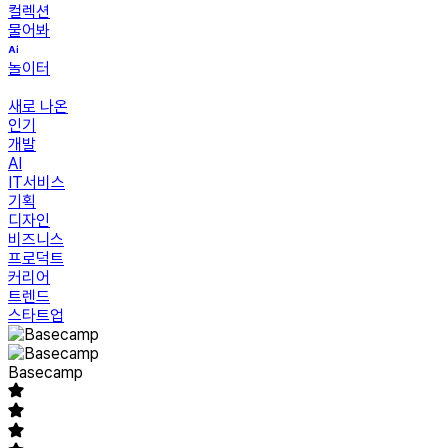
컬렉션
물어봐
놀이터
새로 나온
인기
개발
AI
IT서비스
기획
디자인
비즈니스
프로덕트
커리어
트렌드
스타트업
Basecamp